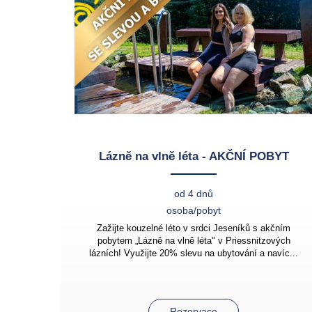
Lázně na vlně léta - AKČNÍ POBYT
od 4 dnů
osoba/pobyt
Zažijte kouzelné léto v srdci Jeseníků s akčním
pobytem „Lázně na vlně léta" v Priessnitzových
lázních! Využijte 20% slevu na ubytování a navíc...
Rezervace