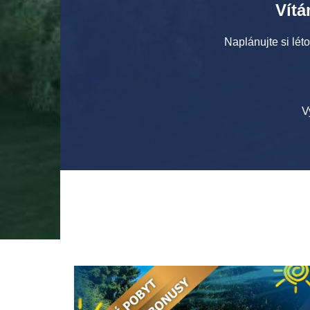
Vítá
Naplánujte si l
V