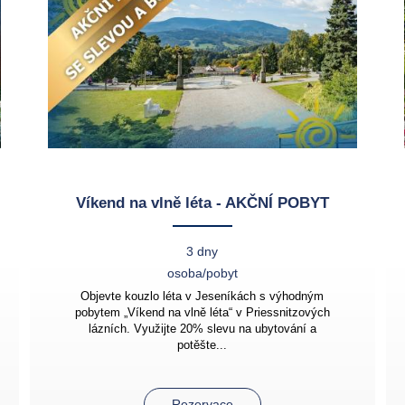
Víkend na vlně léta - AKČNÍ POBYT
3 dny
osoba/pobyt
Objevte kouzlo léta v Jeseníkách s výhodným
pobytem „Víkend na vlně léta“ v Priessnitzových
lázních. Využijte 20% slevu na ubytování a
potěšte...
Rezervace