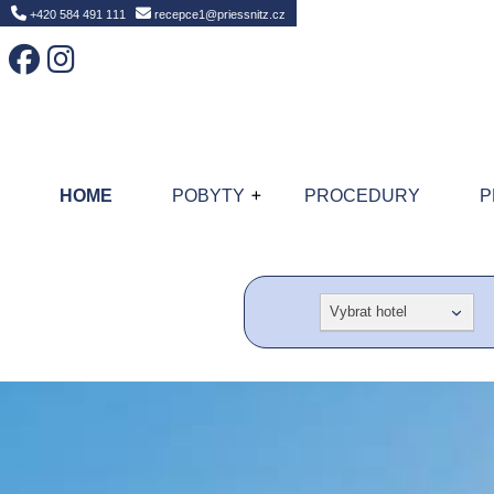
Home
+420 584 491 111
recepce1@priessnitz.cz
HOME
POBYTY
PROCEDURY
P
Vybrat hotel