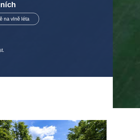
zních
 na vlně léta
t.