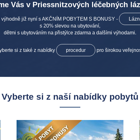
me Vás v Priessnitzových léčebných lá
éto výhodně již nyní s AKČNÍM POBYTEM S BONUSY -
Lázně
s 20% slevou na ubytování,
dětmi s ubytováním na přistýlce zdarma a dalšími výhodami.
yberte si z také z nabídky
procedur
pro širokou veřejnos
Vyberte si z naší nabídky pobytů