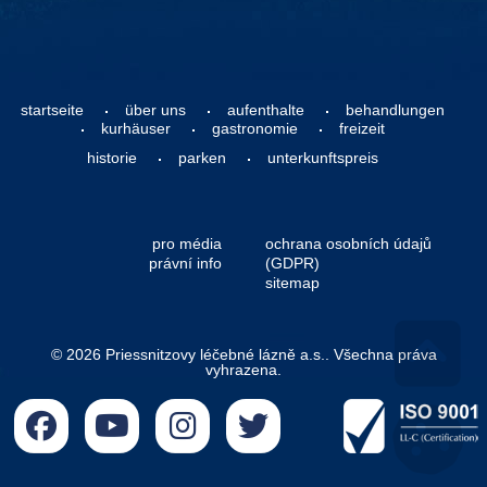
startseite
über uns
aufenthalte
behandlungen
kurhäuser
gastronomie
freizeit
historie
parken
unterkunftspreis
pro média
ochrana osobních údajů
právní info
(GDPR)
sitemap
© 2026 Priessnitzovy léčebné lázně a.s.. Všechna práva
vyhrazena.
Go 