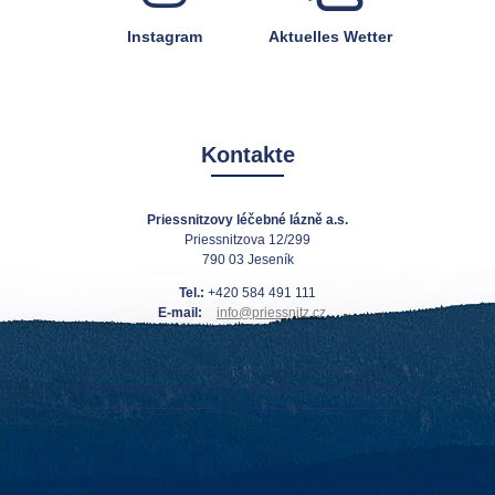
Instagram
Aktuelles Wetter
Kontakte
Priessnitzovy léčebné lázně a.s.
Priessnitzova 12/299
790 03 Jeseník
Tel.:
+420 584 491 111
E-mail:
info@priessnitz.cz
Wie erreichen Sie uns
Kontakte an der Rezeption