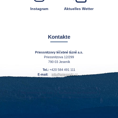
Instagram
Aktuelles Wetter
Kontakte
Priessnitzovy léčebné lázně a.s.
Priessnitzova 12/299
790 03 Jeseník
Tel.:
+420 584 491 111
E-mail:
info@priessnitz.cz
Wie erreichen Sie uns
Kontakte an der Rezeption