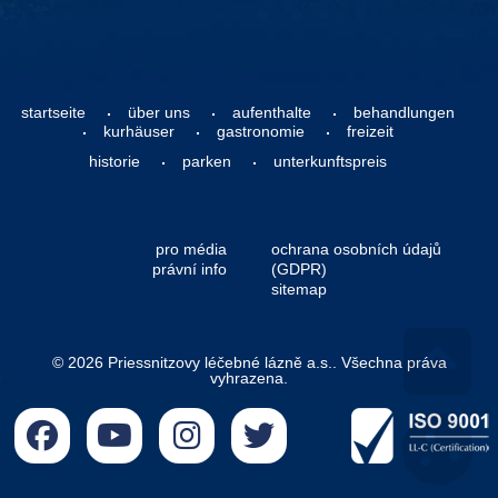
startseite
über uns
aufenthalte
behandlungen
kurhäuser
gastronomie
freizeit
historie
parken
unterkunftspreis
pro média
ochrana osobních údajů
právní info
(GDPR)
sitemap
© 2026 Priessnitzovy léčebné lázně a.s.. Všechna práva
vyhrazena.
Go 