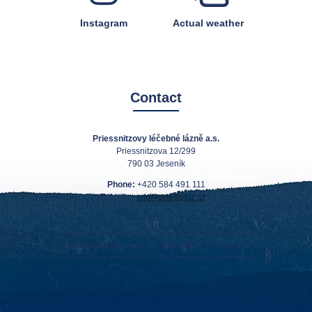
Instagram
Actual weather
Contact
Priessnitzovy léčebné lázně a.s.
Priessnitzova 12/299
790 03 Jeseník
Phone:
+420 584 491 111
E-mail:
info@priessnitz.cz
How can you reach us
Contacts at the reception