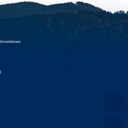
drowiskowe
)
Go 