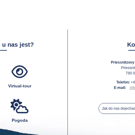
 u nas jest?
Ko
Priessnitzovy 
Priessni
790 0
Telefon:
+4
Virtual-tour
E-mail:
inf
Jak do nas dojecha
Pogoda