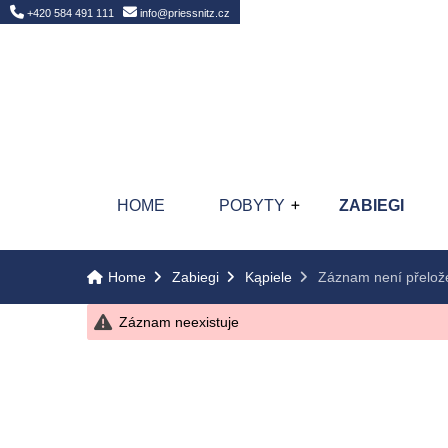
Home
+420 584 491 111
info@priessnitz.cz
HOME
POBYTY
ZABIEGI
Home
Zabiegi
Kąpiele
Záznam není přelož
Záznam neexistuje