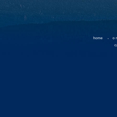
home
o 
c