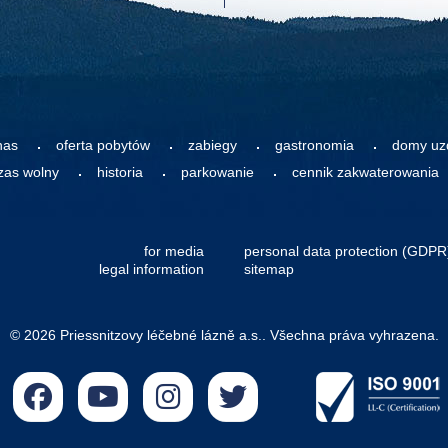
nas
oferta pobytów
zabiegy
gastronomia
domy uz
zas wolny
historia
parkowanie
cennik zakwaterowania
for media
personal data protection (GDPR
legal information
sitemap
© 2026 Priessnitzovy léčebné lázně a.s.. Všechna práva vyhrazena.