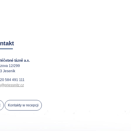
ntakt
léčebné lázně a.s.
tzova 12/299
3 Jeseník
20 584 491 111
o@priessnitz.cz
ć
Kontakty w recepcji