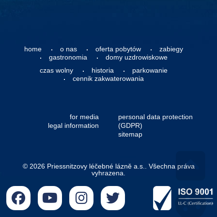
home
o nas
oferta pobytów
zabiegy
gastronomia
domy uzdrowiskowe
czas wolny
historia
parkowanie
cennik zakwaterowania
for media
personal data protection
legal information
(GDPR)
sitemap
© 2026 Priessnitzovy léčebné lázně a.s.. Všechna práva
vyhrazena.
Go 