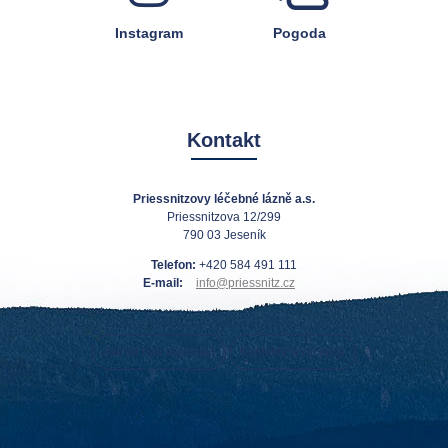
Instagram
Pogoda
Kontakt
Priessnitzovy léčebné lázně a.s.
Priessnitzova 12/299
790 03 Jeseník
Telefon:
+420 584 491 111
E-mail:
info@priessnitz.cz
Jak do nas dojechać
Kontakty w recepcji