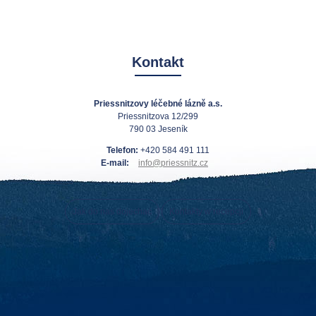
Kontakt
Priessnitzovy léčebné lázně a.s.
Priessnitzova 12/299
790 03 Jeseník
Telefon:
+420 584 491 111
E-mail:
info@priessnitz.cz
Jak do nas dojechać
Kontakty w recepcji