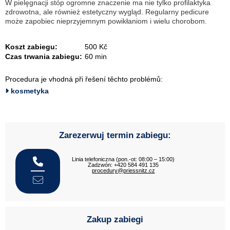
W pielęgnacji stóp ogromne znaczenie ma nie tylko profilaktyka
zdrowotna, ale również estetyczny wygląd. Regularny pedicure
może zapobiec nieprzyjemnym powikłaniom i wielu chorobom.
Koszt zabiegu:
500 Kč
Czas trwania zabiegu:
60 min
Procedura je vhodná při řešení těchto problémů:
kosmetyka
Zarezerwuj termin zabiegu:
Linia telefoniczna (pon.-ot: 08:00 – 15:00)
Zadzwón: +420 584 491 135
procedury@priessnitz.cz
Zakup zabiegi