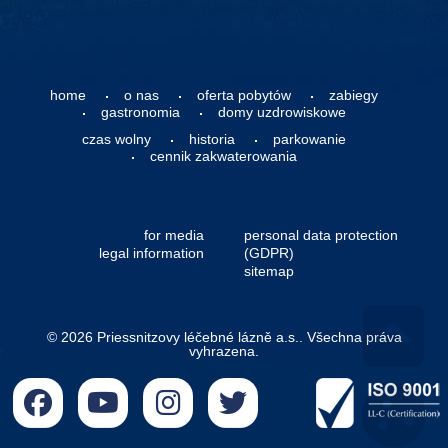
home
o nas
oferta pobytów
zabiegy
gastronomia
domy uzdrowiskowe
czas wolny
historia
parkowanie
cennik zakwaterowania
for media
personal data protection
legal information
(GDPR)
sitemap
© 2026 Priessnitzovy léčebné lázně a.s.. Všechna práva
vyhrazena.
Go 