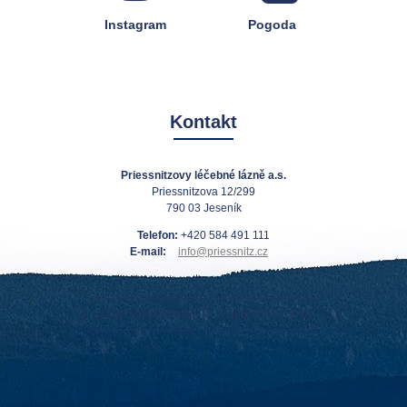
Instagram
Pogoda
Kontakt
Priessnitzovy léčebné lázně a.s.
Priessnitzova 12/299
790 03 Jeseník
Telefon:
+420 584 491 111
E-mail:
info@priessnitz.cz
Jak do nas dojechać
Kontakty w recepcji