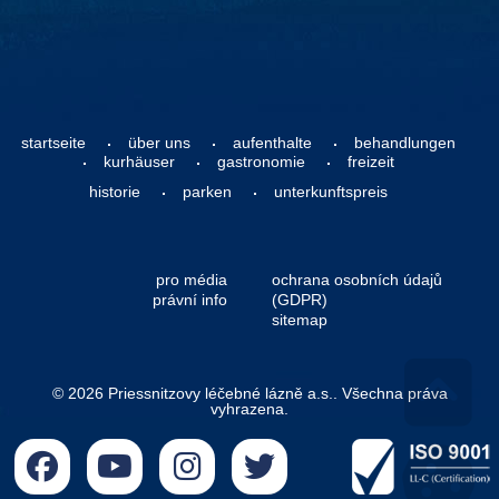
startseite
über uns
aufenthalte
behandlungen
kurhäuser
gastronomie
freizeit
historie
parken
unterkunftspreis
pro média
ochrana osobních údajů
právní info
(GDPR)
sitemap
© 2026 Priessnitzovy léčebné lázně a.s.. Všechna práva
vyhrazena.
Go 