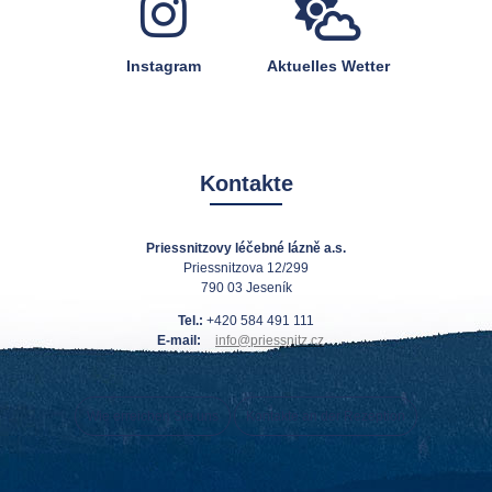
Instagram
Aktuelles Wetter
Kontakte
Priessnitzovy léčebné lázně a.s.
Priessnitzova 12/299
790 03 Jeseník
Tel.:
+420 584 491 111
E-mail:
info@priessnitz.cz
Wie erreichen Sie uns
Kontakte an der Rezeption