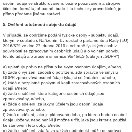
osobní údaje ve strukturovaném, běžně používaném a strojově
čitelném formátu, případně, bude-li to technicky proveditelné, je
přímo předáme jinému správci.
5. Ověření totožnosti subjektu údajů
V případě, že obdržíme podání fyzické osoby - subjektu údajů,
kterým v souladu s Nařízením Evropského parlamentu a Rady (EU)
2016/679 ze dne 27. dubna 2016 o ochraně fyzických osob v
souvislosti se zpracováním osobních údajů a o volném pohybu
těchto údajů a o zrušení směrnice 95/46/ES (dále jen „GDPR“)
a) uplatňuje právo na přístup ke svým osobním údajům, a/nebo,
b) žádá o vyřízení žádosti o potvrzení, zda správce ve smyslu
GDPR zpracovává osobní údaje týkající se žadatele, a/nebo,
c) žádá o bezplatné poskytnutí kopií zpracovávaných osobních
údajů a/nebo,
d) žádá o sdělení, které kategorie osobních údajů jsou
zpracovávány, a/nebo,
e) žádá o sdělení, za jakým účelem jsou osobní údaje
zpracovávány, a/nebo,
f) žádá o sdělení, jaká je plánovaná doba, po kterou budou osobní
údaje uloženy, nebo není-li ji možné určit, jaká jsou kritéria použitá
ke stanovení této doby, a/nebo,
g) žádá o sdělení, zda (a za jakých podmínek) může po správci