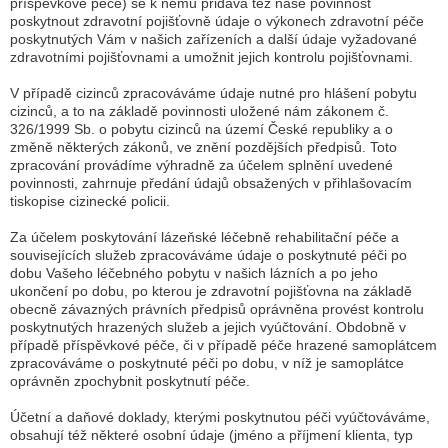
příspěvkové péče) se k němu přidává též naše povinnost
poskytnout zdravotní pojišťovně údaje o výkonech zdravotní péče
poskytnutých Vám v našich zařízeních a další údaje vyžadované
zdravotními pojišťovnami a umožnit jejich kontrolu pojišťovnami.
V případě cizinců zpracováváme údaje nutné pro hlášení pobytu
cizinců, a to na základě povinnosti uložené nám zákonem č.
326/1999 Sb. o pobytu cizinců na území České republiky a o
změně některých zákonů, ve znění pozdějších předpisů. Toto
zpracování provádíme výhradně za účelem splnění uvedené
povinnosti, zahrnuje předání údajů obsažených v přihlašovacím
tiskopise cizinecké policii.
Za účelem poskytování lázeňské léčebně rehabilitační péče a
souvisejících služeb zpracováváme údaje o poskytnuté péči po
dobu Vašeho léčebného pobytu v našich lázních a po jeho
ukončení po dobu, po kterou je zdravotní pojišťovna na základě
obecně závazných právních předpisů oprávněna provést kontrolu
poskytnutých hrazených služeb a jejich vyúčtování. Obdobně v
případě příspěvkové péče, či v případě péče hrazené samoplátcem
zpracováváme o poskytnuté péči po dobu, v níž je samoplátce
oprávněn zpochybnit poskytnutí péče.
Účetní a daňové doklady, kterými poskytnutou péči vyúčtováváme,
obsahují též některé osobní údaje (jméno a příjmení klienta, typ