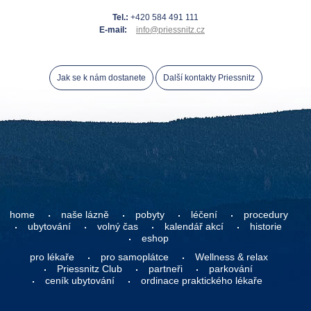
Tel.:
+420 584 491 111
E-mail:
info@priessnitz.cz
Jak se k nám dostanete
Další kontakty Priessnitz
home
naše lázně
pobyty
léčení
procedury
ubytování
volný čas
kalendář akcí
historie
eshop
pro lékaře
pro samoplátce
Wellness & relax
Priessnitz Club
partneři
parkování
ceník ubytování
ordinace praktického lékaře