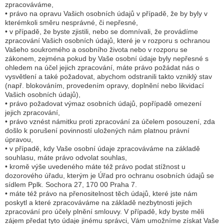
zpracováváme,
• právo na opravu Vašich osobních údajů v případě, že by byly v
kterémkoli směru nesprávné, či nepřesné,
• v případě, že byste zjistili, nebo se domnívali, že provádíme
zpracování Vašich osobních údajů, které je v rozporu s ochranou
Vašeho soukromého a osobního života nebo v rozporu se
zákonem, zejména pokud by Vaše osobní údaje byly nepřesné s
ohledem na účel jejich zpracování, máte právo požádat nás o
vysvětlení a také požadovat, abychom odstranili takto vzniklý stav
(např. blokováním, provedením opravy, doplnění nebo likvidací
Vašich osobních údajů),
• právo požadovat výmaz osobních údajů, popřípadě omezení
jejich zpracování,
• právo vznést námitku proti zpracování za účelem posouzení, zda
došlo k porušení povinností uložených nám platnou právní
úpravou,
• v případě, kdy Vaše osobní údaje zpracováváme na základě
souhlasu, máte právo odvolat souhlas,
• kromě výše uvedeného máte též právo podat stížnost u
dozorového úřadu, kterým je Úřad pro ochranu osobních údajů se
sídlem Pplk. Sochora 27, 170 00 Praha 7.
• máte též právo na přenositelnost těch údajů, které jste nám
poskytl a které zpracováváme na základě nezbytnosti jejich
zpracování pro účely plnění smlouvy. V případě, kdy byste měli
zájem předat tyto údaje jinému správci, Vám umožníme získat Vaše