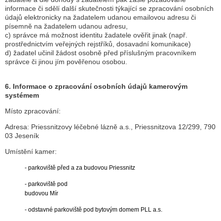
informace či sdělí další skutečnosti týkající se zpracování osobních
údajů elektronicky na žadatelem udanou emailovou adresu či
písemně na žadatelem udanou adresu,
c) správce má možnost identitu žadatele ověřit jinak (např.
prostřednictvím veřejných rejstříků, dosavadní komunikace)
d) žadatel učinil žádost osobně před příslušným pracovníkem
správce či jinou jím pověřenou osobou.
6. Informace o zpracování osobních údajů kamerovým
systémem
Místo zpracování:
Adresa: Priessnitzovy léčebné lázně a.s., Priessnitzova 12/299, 790
03 Jeseník
Umístění kamer:
-
parkoviště před a za budovou Priessnitz
-
parkoviště pod
budovou Mír
-
odstavné parkoviště pod bytovým domem PLL a.s.