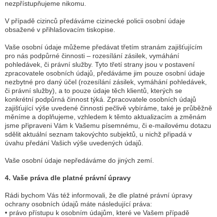
nezpřístupňujeme nikomu.
V případě cizinců předáváme cizinecké policii osobní údaje
obsažené v přihlašovacím tiskopise.
Vaše osobní údaje můžeme předávat třetím stranám zajišťujícím
pro nás podpůrné činnosti – rozesílání zásilek, vymáhání
pohledávek, či právní služby. Tyto třetí strany jsou v postavení
zpracovatele osobních údajů, předáváme jim pouze osobní údaje
nezbytné pro daný účel (rozesílání zásilek, vymáhání pohledávek,
či právní služby), a to pouze údaje těch klientů, kterých se
konkrétní podpůrná činnost týká. Zpracovatele osobních údajů
zajišťující výše uvedené činnosti pečlivě vybíráme, také je průběžně
měníme a doplňujeme, vzhledem k těmto aktualizacím a změnám
jsme připraveni Vám k Vašemu písemnému, či e-mailovému dotazu
sdělit aktuální seznam takovýchto subjektů, u nichž připadá v
úvahu předání Vašich výše uvedených údajů.
Vaše osobní údaje nepředáváme do jiných zemí.
4. Vaše práva dle platné právní úpravy
Rádi bychom Vás též informovali, že dle platné právní úpravy
ochrany osobních údajů máte následující práva:
• právo přístupu k osobním údajům, které ve Vašem případě