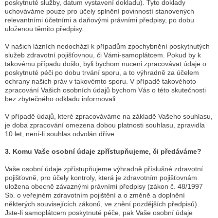
poskytnuté služby, datum vystavení dokladu). Tyto doklady
uchováváme pouze pro účely splnění povinností stanovených
relevantními účetními a daňovými právními předpisy, po dobu
uloženou těmito předpisy.
V našich lázních nedochází k případům zpochybnění poskytnutých
služeb zdravotní pojišťovnou, či Vámi-samoplátcem. Pokud by k
takovému případu došlo, byli bychom nuceni zpracovávat údaje o
poskytnuté péči po dobu trvání sporu, a to výhradně za účelem
ochrany našich práv v takovémto sporu. V případě takovéhoto
zpracování Vašich osobních údajů bychom Vás o této skutečnosti
bez zbytečného odkladu informovali.
V případě údajů, které zpracováváme na základě Vašeho souhlasu,
je doba zpracování omezena dobou platnosti souhlasu, zpravidla
10 let, není-li souhlas odvolán dříve.
3. Komu Vaše osobní údaje zpřístupňujeme, či předáváme?
Vaše osobní údaje zpřístupňujeme výhradně příslušné zdravotní
pojišťovně, pro účely kontroly, která je zdravotním pojišťovnám
uložena obecně závaznými právními předpisy (zákon č. 48/1997
Sb. o veřejném zdravotním pojištění a o změně a doplnění
některých souvisejících zákonů, ve znění pozdějších předpisů).
Jste-li samoplátcem poskytnuté péče, pak Vaše osobní údaje