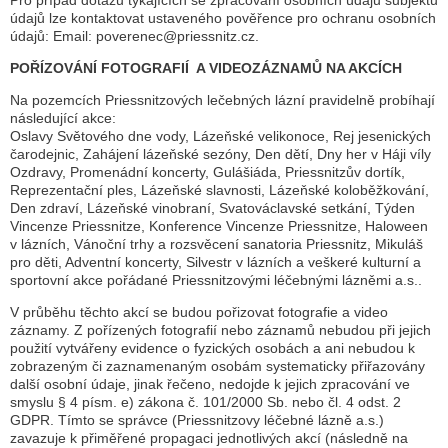
údajů lze kontaktovat ustaveného pověřence pro ochranu osobních
údajů: Email: poverenec@priessnitz.cz.
POŘÍZOVÁNÍ FOTOGRAFIÍ A VIDEOZÁZNAMŮ NA AKCÍCH
Na pozemcích Priessnitzových lečebných lázní pravidelně probíhají
následující akce:
Oslavy Světového dne vody, Lázeňské velikonoce, Rej jesenických
čarodejnic, Zahájení lázeňské sezóny, Den dětí, Dny her v Háji víly
Ozdravy, Promenádní koncerty, Gulášiáda, Priessnitzův dortík,
Reprezentační ples, Lázeňské slavnosti, Lázeňské koloběžkování,
Den zdraví, Lázeňské vinobraní, Svatováclavské setkání, Týden
Vincenze Priessnitze, Konference Vincenze Priessnitze, Haloween
v lázních, Vánoční trhy a rozsvěcení sanatoria Priessnitz, Mikuláš
pro děti, Adventní koncerty, Silvestr v lázních a veškeré kulturní a
sportovní akce pořádané Priessnitzovými léčebnými lázněmi a.s..
V průběhu těchto akcí se budou pořizovat fotografie a video
záznamy. Z pořízených fotografií nebo záznamů nebudou při jejich
použití vytvářeny evidence o fyzických osobách a ani nebudou k
zobrazeným či zaznamenaným osobám systematicky přiřazovány
další osobní údaje, jinak řečeno, nedojde k jejich zpracování ve
smyslu § 4 písm. e) zákona č. 101/2000 Sb. nebo čl. 4 odst. 2
GDPR. Tímto se správce (Priessnitzovy léčebné lázně a.s.)
zavazuje k přiměřené propagaci jednotlivých akcí (následně na