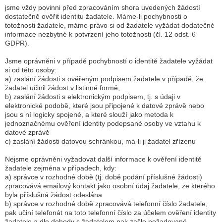
jsme vždy povinni před zpracováním shora uvedených žádostí
dostatečně ověřit identitu žadatele. Máme-li pochybnosti o
totožnosti žadatele, máme právo si od žadatele vyžádat dodatečné
informace nezbytné k potvrzení jeho totožnosti (čl. 12 odst. 6
GDPR).
Jsme oprávněni v případě pochybností o identitě žadatele vyžádat
si od této osoby:
a) zaslání žádosti s ověřeným podpisem žadatele v případě, že
žadatel učinil žádost v listinné formě,
b) zaslání žádosti s elektronickým podpisem, tj. s údaji v
elektronické podobě, které jsou připojené k datové zprávě nebo
jsou s ní logicky spojené, a které slouží jako metoda k
jednoznačnému ověření identity podepsané osoby ve vztahu k
datové zprávě
c) zaslání žádosti datovou schránkou, má-li ji žadatel zřízenu
Nejsme oprávněni vyžadovat další informace k ověření identitě
žadatele zejména v případech, kdy:
a) správce v rozhodné době (tj. době podání příslušné žádosti)
zpracovává emailový kontakt jako osobní údaj žadatele, ze kterého
byla příslušná žádost odeslána
b) správce v rozhodné době zpracovává telefonní číslo žadatele,
pak učiní telefonát na toto telefonní číslo za účelem ověření identity
žadatele a dle dohody s žadatelem pak zašle požadované