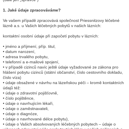
1. Jaké údaje zpracováváme?
Ve vašem případě zpracovává společnost Priessnitzovy léčebné
lázně a.s. u Vašich léčebných pobytů v našich lázních:
kontaktní osobní údaje při započetí pobytu v lázních:
• jméno a příjmení, příp. titul,
• datum narození,
• adresa trvalého pobytu,
• telefonní a e-mailové spojení,
• v případě cizinců navíc ještě údaje vyžadované ze zákona pro
hlášení pobytu cizinců (státní občanství, číslo cestovního dokladu,
číslo víza)
• údaje obsažené v návrhu na lázeňskou péči – kromě kontaktních
údajů též:
• údaje o zdravotní pojišťovně,
• číslo pojištěnce,
• údaje o navrhujícím lékaři,
• údaje o zaměstnavateli,
• údaje o diagnóze,
• údaje o navrhované délce pobytu),
• údaje o Vašich absolvovaných léčebných pobytech – údaje o