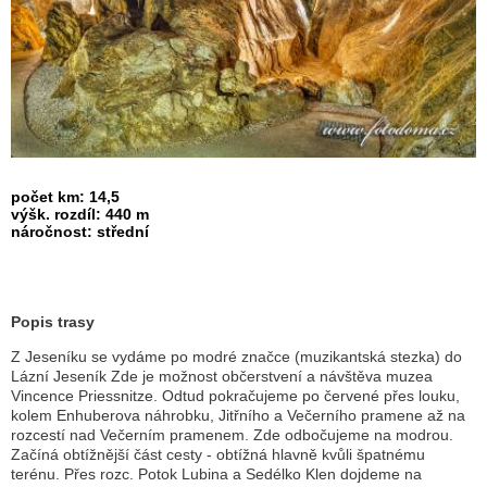
počet km: 14,5
výšk. rozdíl: 440 m
náročnost: střední
Popis trasy
Z Jeseníku se vydáme po modré značce (muzikantská stezka) do
Lázní Jeseník Zde je možnost občerstvení a návštěva muzea
Vincence Priessnitze. Odtud pokračujeme po červené přes louku,
kolem Enhuberova náhrobku, Jitřního a Večerního pramene až na
rozcestí nad Večerním pramenem. Zde odbočujeme na modrou.
Začíná obtížnější část cesty - obtížná hlavně kvůli špatnému
terénu. Přes rozc. Potok Lubina a Sedélko Klen dojdeme na