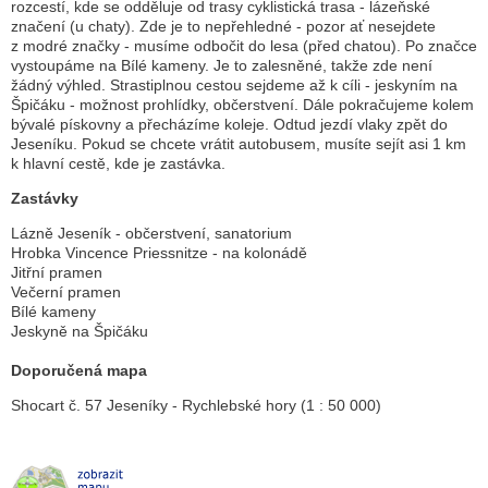
rozcestí, kde se odděluje od trasy cyklistická trasa - lázeňské
značení (u chaty). Zde je to nepřehledné - pozor ať nesejdete
z modré značky - musíme odbočit do lesa (před chatou). Po značce
vystoupáme na Bílé kameny. Je to zalesněné, takže zde není
žádný výhled. Strastiplnou cestou sejdeme až k cíli - jeskyním na
Špičáku - možnost prohlídky, občerstvení. Dále pokračujeme kolem
bývalé pískovny a přecházíme koleje. Odtud jezdí vlaky zpět do
Jeseníku. Pokud se chcete vrátit autobusem, musíte sejít asi 1 km
k hlavní cestě, kde je zastávka.
Zastávky
Lázně Jeseník - občerstvení, sanatorium
Hrobka Vincence Priessnitze - na kolonádě
Jitřní pramen
Večerní pramen
Bílé kameny
Jeskyně na Špičáku
Doporučená mapa
Shocart č. 57 Jeseníky - Rychlebské hory (1 : 50 000)