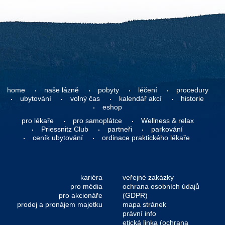
home
naše lázně
pobyty
léčení
procedury
ubytování
volný čas
kalendář akcí
historie
eshop
pro lékaře
pro samoplátce
Wellness & relax
Priessnitz Club
partneři
parkování
ceník ubytování
ordinace praktického lékaře
kariéra
veřejné zakázky
pro média
ochrana osobních údajů
pro akcionáře
(GDPR)
prodej a pronájem majetku
mapa stránek
právní info
etická linka (ochrana