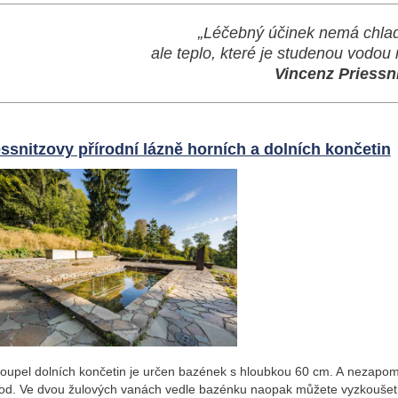
„Léčebný účinek nemá chlad
ale teplo, které je studenou vodou
Vincenz Priessn
essnitzovy přírodní lázně horních a dolních končetin
oupel dolních končetin je určen bazének s hloubkou 60 cm. A nezapom
d. Ve dvou žulových vanách vedle bazénku naopak můžete vyzkoušet tr