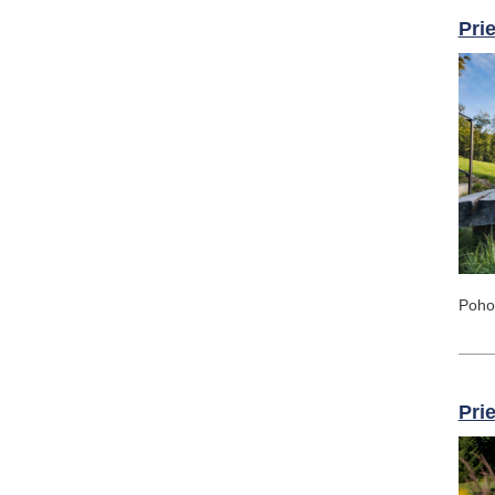
Pri
Pohod
Pri