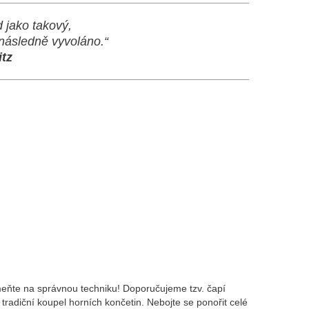
 jako takový,
 následně vyvoláno.“
itz
eňte na správnou techniku! Doporučujeme tzv. čapí
adiční koupel horních končetin. Nebojte se ponořit celé