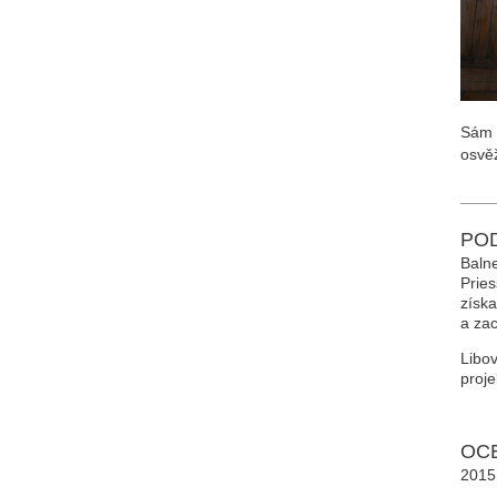
Sám P
osvěž
POD
Balne
Pries
získa
a zac
Libov
proje
OC
2015 