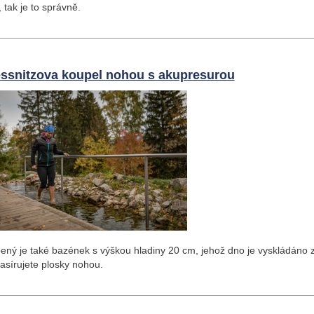
 tak je to správně.
essnitzova koupel nohou s akupresurou
ený je také bazé
nek s výškou hladiny 20 cm, jehož dno je vyskládáno z
sírujete plosky nohou.