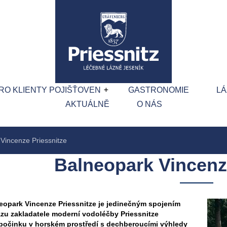
RO KLIENTY POJIŠŤOVEN
GASTRONOMIE
LÁ
AKTUÁLNĚ
O NÁS
Vincenze Priessnitze
Balneopark Vincenz
eopark Vincenze Priessnitze je jedinečným spojením
zu zakladatele moderní vodoléčby Priessnitze
počinku v horském prostředí s dechberoucími výhledy