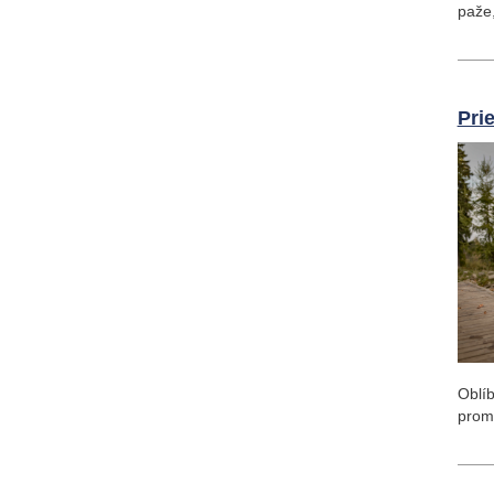
paže,
Pri
Oblíb
proma