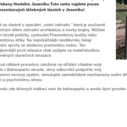
řebeny Hrubého Jeseníku.Tuto raritu najdete pouze
iessnitzových léčebných lázních v Jeseníku!
 se vlastně o speciální „vodní zahradu,“ která je současně
ečným dílem zahradní architektury a tvorby krajiny. Můžete
ní brodit potůčky, vyzkoušet Priessnitzovy lavičky nebo
snitzovy střiky. Na nejodvážnější návštěvníky čekají
rodní sprchy se studenou pramenitou vodou. Ten
íjemnější pocit relaxace však zažijete na mateřídouškou
oněných slunečních terasách.
ud některé procedury založené na střídání chladné vody
la v Balneoparku okusíte, slovy odborníků podpoříte svůj
nomní nervový systém, stimulujete samoléčebné mechanismy svého těla
ci a psychickému stresu.
odu zde léčených indikací není do balneoparku a areálu lázní povolen 