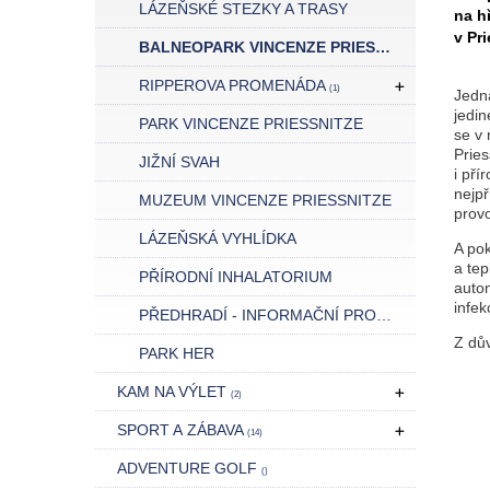
LÁZEŇSKÉ STEZKY A TRASY
na h
v Pr
BALNEOPARK VINCENZE PRIESSNITZE
RIPPEROVA PROMENÁDA
(1)
Jedná
jedin
PARK VINCENZE PRIESSNITZE
se v 
Pries
JIŽNÍ SVAH
i pří
nejpř
MUZEUM VINCENZE PRIESSNITZE
prov
LÁZEŇSKÁ VYHLÍDKA
A pok
a tep
PŘÍRODNÍ INHALATORIUM
auto
infek
PŘEDHRADÍ - INFORMAČNÍ PROSTOR
Z dův
PARK HER
KAM NA VÝLET
(2)
SPORT A ZÁBAVA
(14)
ADVENTURE GOLF
()