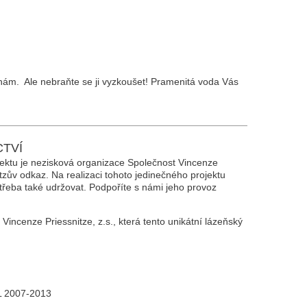
vahám. Ale nebraňte se ji vyzkoušet! Pramenitá voda Vás
CTVÍ
jektu je nezisková organizace Společnost Vincenze
nitzův odkaz. Na realizaci tohoto jedinečného projektu
třeba také udržovat. Podpoříte s námi jeho provoz
 Vincenze Priessnitze, z.s., která tento unikátní lázeňský
PL 2007-2013