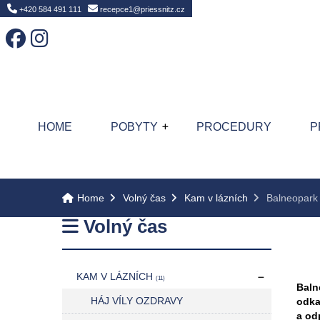
Home
+420 584 491 111
recepce1@priessnitz.cz
HOME
POBYTY
PROCEDURY
P
Home
Volný čas
Kam v lázních
Balneopark 
Volný čas
KAM V LÁZNÍCH
(11)
Baln
HÁJ VÍLY OZDRAVY
odka
a od