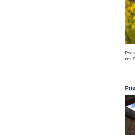
Pries
cm. P
Pri