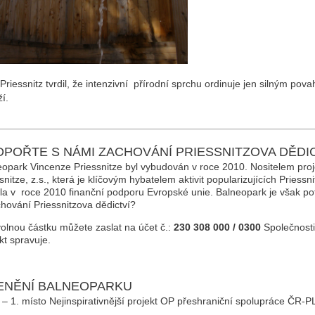
riessnitz tvrdil, že intenzivní přírodní sprchu ordinuje jen silným po
í.
POŘTE S NÁMI ZACHOVÁNÍ PRIESSNITZOVA DĚDI
opark Vincenze Priessnitze byl vybudován v roce 2010. Nositelem pro
snitze, z.s., která je klíčovým hybatelem aktivit popularizujících Priess
la v roce 2010 finanční podporu Evropské unie. Balneopark je však po
hování Priessnitzova dědictví?
olnou částku můžete zaslat na účet č.:
230 308 000 / 0300
Společnosti
kt spravuje.
ENĚNÍ BALNEOPARKU
– 1. místo Nejinspirativnější projekt OP přeshraniční spolupráce ČR-