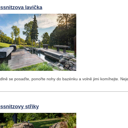
essnitzova lavička
lně se posaďte, ponořte nohy do bazénku a volně jimi komíhejte. Nejenž
essnitzovy střiky