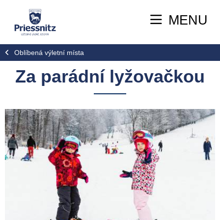
MENU
Oblíbená výletní místa
Za parádní lyžovačkou