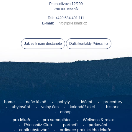
Priessnitzova 12/299
790 03 Jeseník
Tel.:
+420 584 491 111
E-mail:
info@priessnitz.cz
Jak se k nám dostanete
Další kontakty Priessnitz
home
naše lázně
pobyty
léčení
procedury
ubytování
volný čas
kalendář akcí
historie
eshop
pro lékaře
pro samoplátce
Wellness & relax
Priessnitz Club
partneři
parkování
ceník ubytování
ordinace praktického lékaře