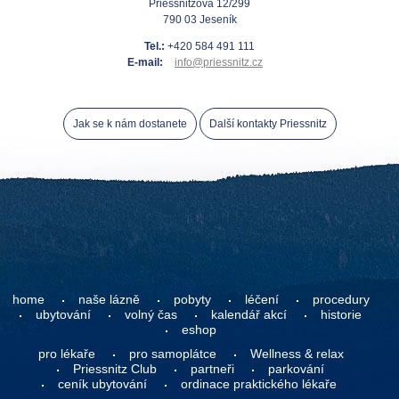
Priessnitzova 12/299
790 03 Jeseník
Tel.:
+420 584 491 111
E-mail:
info@priessnitz.cz
Jak se k nám dostanete
Další kontakty Priessnitz
home
naše lázně
pobyty
léčení
procedury
ubytování
volný čas
kalendář akcí
historie
eshop
pro lékaře
pro samoplátce
Wellness & relax
Priessnitz Club
partneři
parkování
ceník ubytování
ordinace praktického lékaře