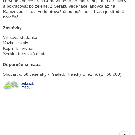
červené značce přes Čerňavu nebo po modré sejít na Obří skály
a pokračovat po zelené. Z Šeráku vede také lanovka až na
Ramzovou. Trasa vede převážně po pěšinách. Trasa je středně
náročná.
Zastávky
Vřesová studánka
Vozka - skály
Keprník - vrchol
Šerák - turistická chata
Doporučená mapa
Shocart č. 58 Jeseníky - Praděd, Kralický Sněžník (1 : 50 000)