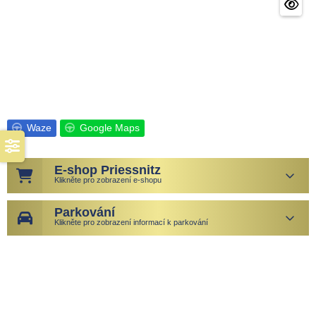
Waze
Google Maps
E-shop Priessnitz
Klikněte pro zobrazení e-shopu
Parkování
Klikněte pro zobrazení informací k parkování