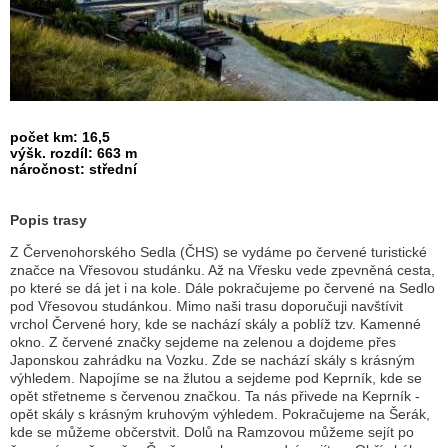
počet km: 16,5
výšk. rozdíl: 663 m
náročnost: střední
Popis trasy
Z Červenohorského Sedla (ČHS) se vydáme po červené turistické
značce na Vřesovou studánku. Až na Vřesku vede zpevněná cesta,
po které se dá jet i na kole. Dále pokračujeme po červené na Sedlo
pod Vřesovou studánkou. Mimo naši trasu doporučuji navštívit
vrchol Červené hory, kde se nachází skály a poblíž tzv. Kamenné
okno. Z červené značky sejdeme na zelenou a dojdeme přes
Japonskou zahrádku na Vozku. Zde se nachází skály s krásným
výhledem. Napojíme se na žlutou a sejdeme pod Keprník, kde se
opět střetneme s červenou značkou. Ta nás přivede na Keprník -
opět skály s krásným kruhovým výhledem. Pokračujeme na Šerák,
kde se můžeme občerstvit. Dolů na Ramzovou můžeme sejít po