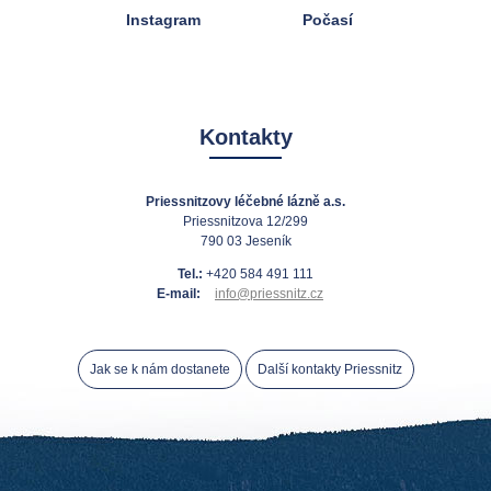
Instagram
Počasí
Kontakty
Priessnitzovy léčebné lázně a.s.
Priessnitzova 12/299
790 03 Jeseník
Tel.:
+420 584 491 111
E-mail:
info@priessnitz.cz
Jak se k nám dostanete
Další kontakty Priessnitz