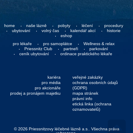
home
naše lázně
pobyty
léčení
procedury
ubytování
volný čas
kalendář akcí
historie
eshop
pro lékaře
pro samoplátce
Wellness & relax
Priessnitz Club
partneři
parkování
ceník ubytování
ordinace praktického lékaře
kariéra
veřejné zakázky
pro média
ochrana osobních údajů
pro akcionáře
(GDPR)
prodej a pronájem majetku
mapa stránek
právní info
etická linka (ochrana
oznamovatelů)
© 2026 Priessnitzovy léčebné lázně a.s.. Všechna práva
vyhrazena.