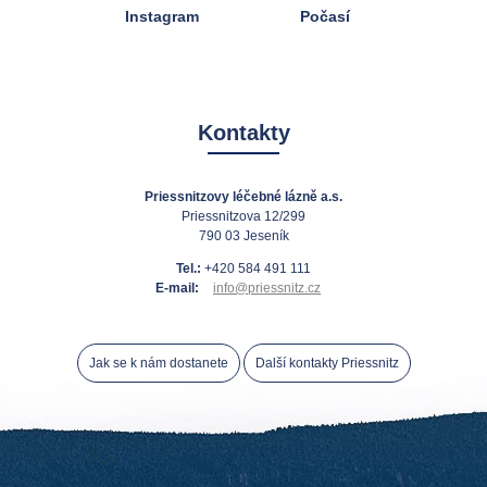
Instagram
Počasí
Kontakty
Priessnitzovy léčebné lázně a.s.
Priessnitzova 12/299
790 03 Jeseník
Tel.:
+420 584 491 111
E-mail:
info@priessnitz.cz
Jak se k nám dostanete
Další kontakty Priessnitz