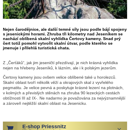
Nejen čarodějnice, ale další temné síly jsou podle bájí spojeny
s jesenickými horami. Zhruba tři kilometry nad Jeseníkem se
nachází oblíbená skalní vyhlídka Čertovy kameny. Snad prý
čert totiž pomohl vytvořit skalní útvar, podle kterého se
jmenuje i přilehlá turistická chata.
Z „Čerťáků“, jak jim jeseničtí přezdívají, je nich krásná vyhlídka
nejen na hřebeny Jeseníků, k lázním, ale i k polským jezerům.
Čertovy kameny jsou ovšem velice oblíbené také u horolezců.
Skalní oblast tvoří několik věží a okrajových skal z vyvřelého
pegmatitu. Je velice pevná a poskytuje krásné lezení na plotnách,
v kolmých a převislých stěnách na zhruba 90 lezeckých cestách
obtížnosti III až IX-. Ne nadarmo je považována za nejvýznamnější
a zároveň nejtěžší skalní oblast na Jesenicku.
E-shop Priessnitz