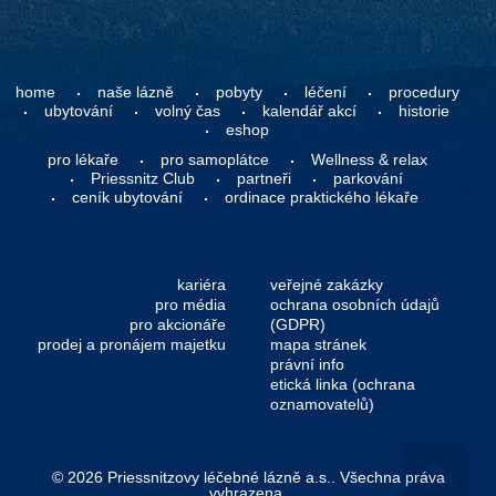
home
naše lázně
pobyty
léčení
procedury
ubytování
volný čas
kalendář akcí
historie
eshop
pro lékaře
pro samoplátce
Wellness & relax
Priessnitz Club
partneři
parkování
ceník ubytování
ordinace praktického lékaře
kariéra
veřejné zakázky
pro média
ochrana osobních údajů
pro akcionáře
(GDPR)
prodej a pronájem majetku
mapa stránek
právní info
etická linka (ochrana
oznamovatelů)
© 2026 Priessnitzovy léčebné lázně a.s.. Všechna práva
vyhrazena.