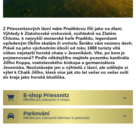
Z Priessnitzových lázní máte Pradědovu říši jako na dlani.
Výhledy k Zlatohorské vrchovině, rozhledně na Zlatém
Chlumu, k nejvyšší moravské hoře Pradědu, legendami
opředeným Obřím skalám či vrcholu Šeráku vám vezmou dech.
Právě na jeho východním úbočí od roku 1888 turisty vítá
vůbec nejstarší horská chata v Jeseníkách. Víte, po kom je
pojmenovaná? Podle někdejšího majitele pozemku kardinála
Jiřího Koppa, vratislavského biskupa a germanizátora
Jesenicka. Nezůstávejte jen u výhledů z lázní, ale udělejte si
výlet k Chatě Jiřího, která více jak sto let večer co večer svítí
do kraje jako horská bludička.
E-shop Priessnitz
Klikněte pro zobrazení e-shopu
Parkování
Klikněte pro zobrazení informací k parkování