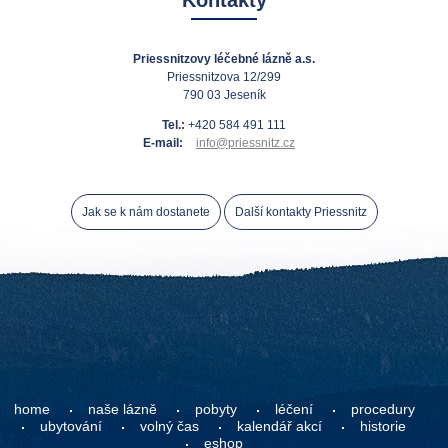
Priessnitzovy léčebné lázně a.s.
Priessnitzova 12/299
790 03 Jeseník
Tel.:
+420 584 491 111
E-mail:
info@priessnitz.cz
Jak se k nám dostanete
Další kontakty Priessnitz
home
naše lázně
pobyty
léčení
procedury
ubytování
volný čas
kalendář akcí
historie
eshop