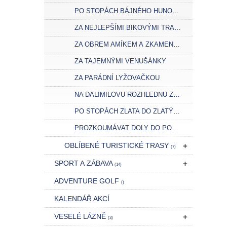
PO STOPÁCH BÁJNÉHO HUNOHRADU
ZA NEJLEPŠÍMI BIKOVÝMI TRAILY
ZA OBREM AMÍKEM A ZKAMENĚLÝM VOZKOU
ZA TAJEMNÝMI VENUŠÁNKY
ZA PARÁDNÍ LYŽOVAČKOU
NA DALIMILOVU ROZHLEDNU ZA POHÁDKOVÝMI VÝHLEDY
PO STOPÁCH ZLATA DO ZLATÝCH HOR
PROZKOUMÁVAT DOLY DO POŠTOVNÍ ŠTOLY
OBLÍBENÉ TURISTICKÉ TRASY
(7)
SPORT A ZÁBAVA
(14)
ADVENTURE GOLF
()
KALENDÁŘ AKCÍ
VESELÉ LÁZNĚ
(3)