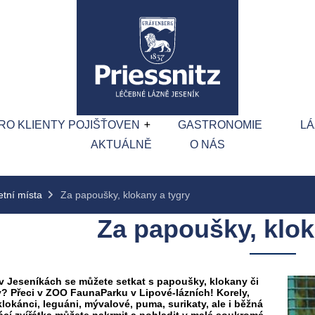
RO KLIENTY POJIŠŤOVEN
GASTRONOMIE
LÁ
AKTUÁLNĚ
O NÁS
etní místa
Za papoušky, klokany a tygry
Za papoušky, klok
v Jeseníkách se můžete setkat s papoušky, klokany či
y? Přeci v ZOO FaunaParku v Lipové-lázních! Korely,
klokánci, leguáni, mývalové, puma, surikaty, ale i běžná