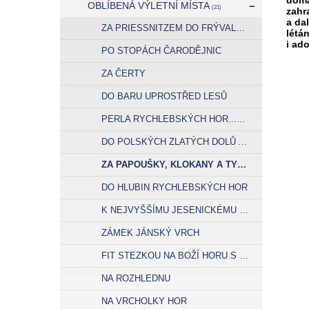
domá
OBLÍBENÁ VÝLETNÍ MÍSTA
(21)
zahr
a dal
ZA PRIESSNITZEM DO FRÝVALDOVA
létá
i ad
PO STOPÁCH ČARODĚJNIC
ZA ČERTY
DO BARU UPROSTŘED LESŮ
PERLA RYCHLEBSKÝCH HOR...TANČÍRNA V RAČÍM ÚDOLÍ
DO POLSKÝCH ZLATÝCH DOLŮ A ZA PODZEMNÍM VODOPÁDEM
ZA PAPOUŠKY, KLOKANY A TYGRY
DO HLUBIN RYCHLEBSKÝCH HOR
K NEJVYŠŠÍMU JESENICKÉMU VODOPÁDU
ZÁMEK JÁNSKÝ VRCH
FIT STEZKOU NA BOŽÍ HORU S VÝHLEDEM NA RYCHLEBY
NA ROZHLEDNU
NA VRCHOLKY HOR