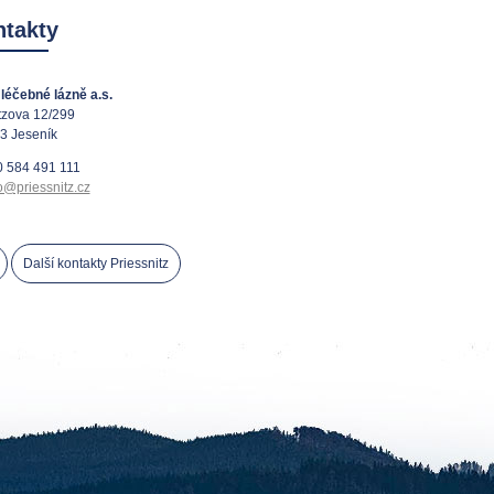
takty
léčebné lázně a.s.
tzova 12/299
3 Jeseník
 584 491 111
o@priessnitz.cz
Další kontakty Priessnitz