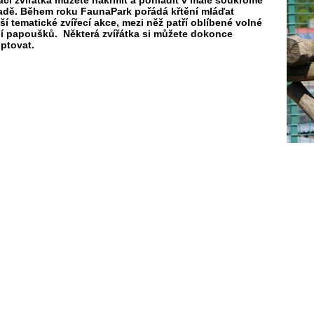
cí zvířátka můžete nakrmit a pohladit v malé soukromé
adě. Během roku FaunaPark pořádá křtění mláďat
ší tematické zvířecí akce, mezi něž patří oblíbené volné
ní papoušků. Některá zvířátka si můžete dokonce
optovat.