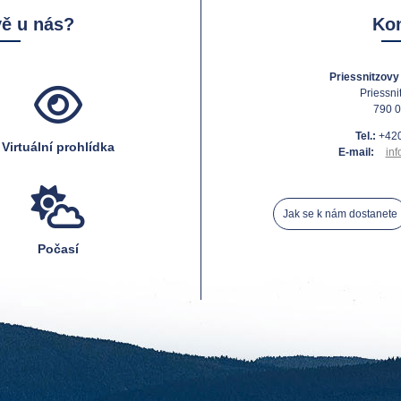
vě u nás?
Kon
Priessnitzovy 
Priessni
790 0
Tel.:
+420
Virtuální prohlídka
E-mail:
inf
Jak se k nám dostanete
Počasí