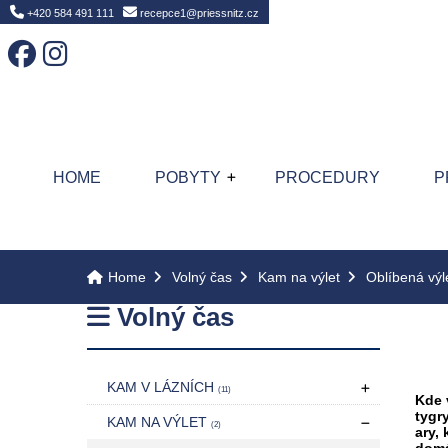
Home
+420 584 491 111
recepce1@priessnitz.cz
HOME
POBYTY
PROCEDURY
P
Home
Volný čas
Kam na výlet
Oblíbená výl
Volný čas
KAM V LÁZNÍCH
(11)
Kde 
tygr
KAM NA VÝLET
(2)
ary, 