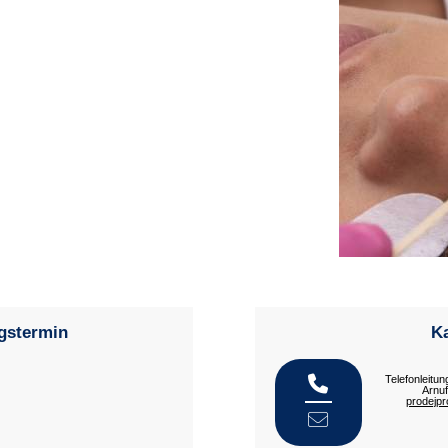
gstermin
Ka
Telefonleitu
Arnu
prodejp