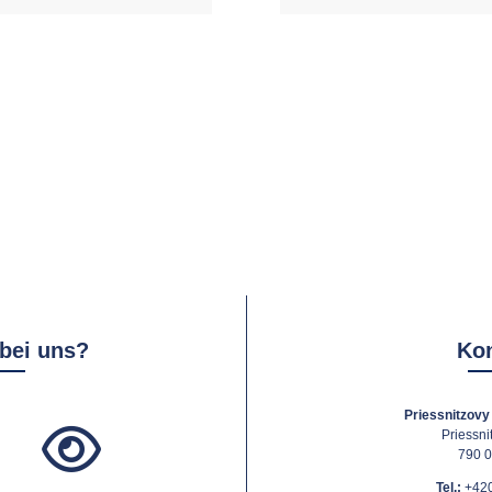
 bei uns?
Kon
Priessnitzovy 
Priessni
790 0
Tel.:
+420