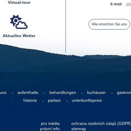
Virtual-tour
E-mail:
inf
Wie erreichen Sie uns
Aktuelles Wetter
 uns
aufenthalte
behandlungen
kurhäuser
gastro
historie
parken
unterkunftspreis
pro média
ochrana osobních údajů (GDPR
právní info
sitemap