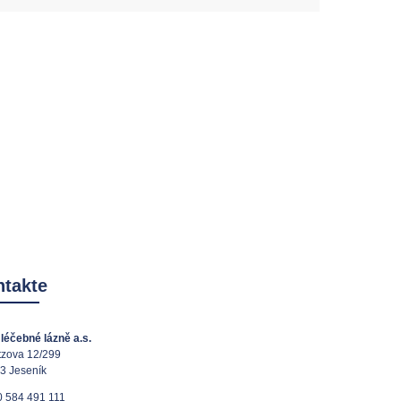
takte
léčebné lázně a.s.
tzova 12/299
3 Jeseník
 584 491 111