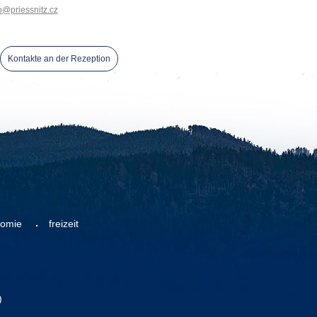
o@priessnitz.cz
Kontakte an der Rezeption
nomie
freizeit
)