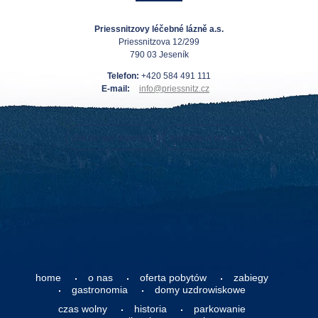
Priessnitzovy léčebné lázně a.s.
Priessnitzova 12/299
790 03 Jeseník
Telefon:
+420 584 491 111
E-mail:
info@priessnitz.cz
Jak do nas dojechać
Kontakty w recepcji
home
o nas
oferta pobytów
zabiegy
gastronomia
domy uzdrowiskowe
czas wolny
historia
parkowanie