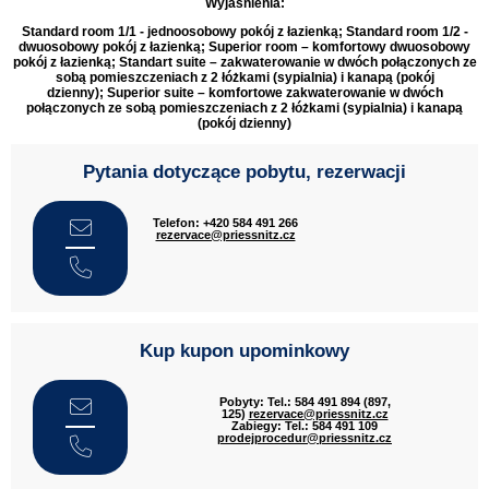
Wyjaśnienia:
Standard room 1/1
- jednoosobowy pokój z łazienką;
Standard room 1/2
-
dwuosobowy pokój z łazienką; S
uperior room
– komfortowy dwuosobowy
pokój z łazienką;
Standart suite
– zakwaterowanie w dwóch połączonych ze
sobą pomieszczeniach z 2 łóżkami (sypialnia) i kanapą (pokój
dzienny);
Superior suite
– komfortowe zakwaterowanie w dwóch
połączonych ze sobą pomieszczeniach z 2 łóżkami (sypialnia) i kanapą
(pokój dzienny)
Pytania dotyczące pobytu, rezerwacji
Telefon: +420 584 491 266
rezervace@priessnitz.cz
Kup kupon upominkowy
Pobyty: Tel.: 584 491 894 (897,
125)
rezervace@priessnitz.cz
Zabiegy: Tel.: 584 491 109
prodejprocedur@priessnitz.cz