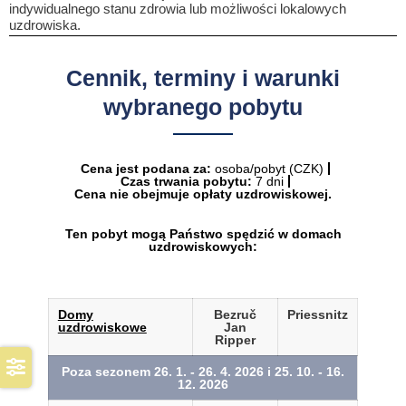
indywidualnego stanu zdrowia lub możliwości lokalowych
uzdrowiska.
Cennik, terminy i warunki
wybranego pobytu
Cena jest podana za:
osoba/pobyt (CZK)
Czas trwania pobytu:
7 dni
Cena nie obejmuje opłaty uzdrowiskowej.
Ten pobyt mogą Państwo spędzić w domach
uzdrowiskowych:
Domy
Bezruč
Priessnitz
uzdrowiskowe
Jan
Ripper
Poza sezonem 26. 1. - 26. 4. 2026 i 25. 10. - 16.
12. 2026