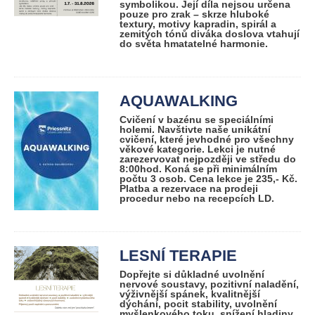
symbolikou. Její díla nejsou určena
pouze pro zrak – skrze hluboké
textury, motivy kapradin, spirál a
zemitých tónů diváka doslova vtahují
do světa hmatatelné harmonie.
AQUAWALKING
Cvičení v bazénu se speciálními
holemi. Navštivte naše unikátní
cvičení, které jevhodné pro všechny
věkové kategorie. Lekci je nutné
zarezervovat nejpozději ve středu do
8:00hod. Koná se při minimálním
počtu 3 osob. Cena lekce je 235,- Kč.
Platba a rezervace na prodeji
procedur nebo na recepcích LD.
LESNÍ TERAPIE
Dopřejte si důkladné uvolnění
nervové soustavy, pozitivní naladění,
výživnější spánek, kvalitnější
dýchání, pocit stability, uvolnění
myšlenkového toku, snížení hladiny