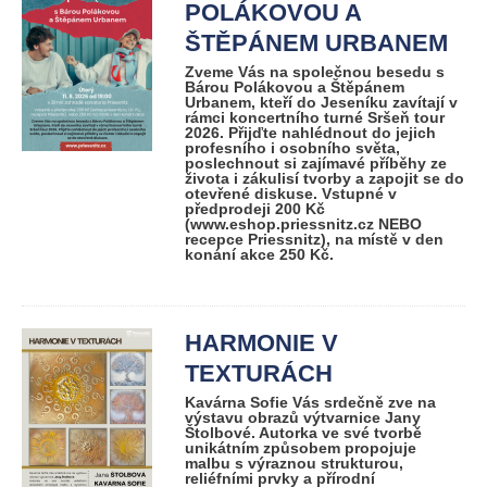
POLÁKOVOU A
ŠTĚPÁNEM URBANEM
Zveme Vás na společnou besedu s
Bárou Polákovou a Štěpánem
Urbanem, kteří do Jeseníku zavítají v
rámci koncertního turné Sršeň tour
2026. Přijďte nahlédnout do jejich
profesního i osobního světa,
poslechnout si zajímavé příběhy ze
života i zákulisí tvorby a zapojit se do
otevřené diskuse. Vstupné v
předprodeji 200 Kč
(www.eshop.priessnitz.cz NEBO
recepce Priessnitz), na místě v den
konání akce 250 Kč.
HARMONIE V
TEXTURÁCH
Kavárna Sofie Vás srdečně zve na
výstavu obrazů výtvarnice Jany
Štolbové. Autorka ve své tvorbě
unikátním způsobem propojuje
malbu s výraznou strukturou,
reliéfními prvky a přírodní