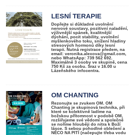
LESNÍ TERAPIE
Dopřejte si důkladné uvolnění
nervové soustavy, pozitivní naladění,
výživnější spánek, kvalitnější
dýchání, pocit stability, uvolnění
myšlenkového toku, snížení hladiny
stresových hormonů díky lesní
terapii. Nutná registrace předem, na
email: veronika.alexova@gmail.com,
nebo WhatsApp: 739 562 692.
Maximálně 3 osoby ve skupině, cena
750 Kč za osobu. Sraz v 16.00 u
Lázeňského infocentra.
OM CHANTING
Rezonujte se zvukem OM. OM
Chanting je skupinová technika, při
které se kolektivně ladíme na
božskou přítomnost v podobě OM,
rozšiřujeme své vědomí a společně
se noříme hlouběji do nitra k Boží
lásce. S sebou pohodlné oblečení a
NĚCO NA PITÍ (načepujte třeba vodu