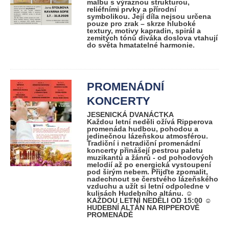
malbu s výraznou strukturou,
reliéfními prvky a přírodní
symbolikou. Její díla nejsou určena
pouze pro zrak – skrze hluboké
textury, motivy kapradin, spirál a
zemitých tónů diváka doslova vtahují
do světa hmatatelné harmonie.
PROMENÁDNÍ
KONCERTY
JESENICKÁ DVANÁCTKA
Každou letní neděli ožívá Ripperova
promenáda hudbou, pohodou a
jedinečnou lázeňskou atmosférou.
Tradiční i netradiční promenádní
koncerty přinášejí pestrou paletu
muzikantů a žánrů - od pohodových
melodií až po energická vystoupení
pod širým nebem. Přijďte zpomalit,
nadechnout se čerstvého lázeňského
vzduchu a užít si letní odpoledne v
kulisách Hudebního altánu. ☺
KAŽDOU LETNÍ NEDĚLI OD 15:00 ☺
HUDEBNÍ ALTÁN NA RIPPEROVĚ
PROMENÁDĚ