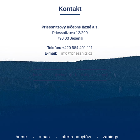
Kontakt
Priessnitzovy léčebné lázně a.s.
Priessnitzova 12/299
790 03 Jeseník
Telefon:
+420 584 491 111
E-mail:
info@priessnitz.cz
Jak do nas dojechać
Kontakty w recepcji
home
o nas
oferta pobytów
zabiegy