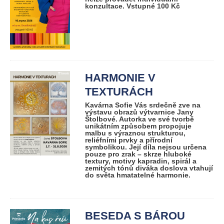
konzultace. Vstupné 100 Kč
HARMONIE V
TEXTURÁCH
Kavárna Sofie Vás srdečně zve na
výstavu obrazů výtvarnice Jany
Štolbové. Autorka ve své tvorbě
unikátním způsobem propojuje
malbu s výraznou strukturou,
reliéfními prvky a přírodní
symbolikou. Její díla nejsou určena
pouze pro zrak – skrze hluboké
textury, motivy kapradin, spirál a
zemitých tónů diváka doslova vtahují
do světa hmatatelné harmonie.
BESEDA S BÁROU