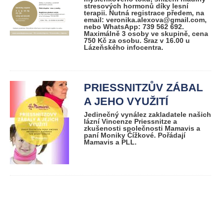
stresových hormonů díky lesní
terapii. Nutná registrace předem, na
email: veronika.alexova@gmail.com,
nebo WhatsApp: 739 562 692.
Maximálně 3 osoby ve skupině, cena
750 Kč za osobu. Sraz v 16.00 u
Lázeňského infocentra.
PRIESSNITZŮV ZÁBAL
A JEHO VYUŽITÍ
Jedinečný vynález zakladatele našich
lázní Vincenze Priessnitze a
zkušenosti společnosti Mamavis a
paní Moniky Čížkové. Pořádají
Mamavis a PLL.