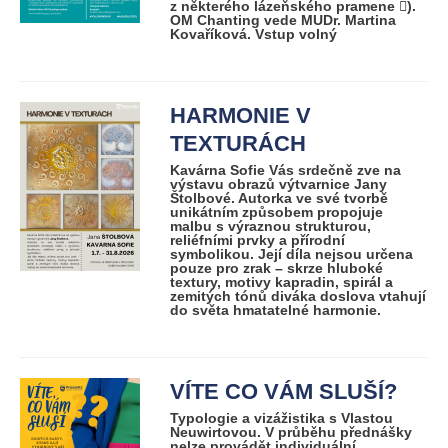
z některého lázeňského pramene ).
OM Chanting vede MUDr. Martina
Kovaříková. Vstup volný
HARMONIE V
TEXTURÁCH
Kavárna Sofie Vás srdečně zve na
výstavu obrazů výtvarnice Jany
Štolbové. Autorka ve své tvorbě
unikátním způsobem propojuje
malbu s výraznou strukturou,
reliéfními prvky a přírodní
symbolikou. Její díla nejsou určena
pouze pro zrak – skrze hluboké
textury, motivy kapradin, spirál a
zemitých tónů diváka doslova vtahují
do světa hmatatelné harmonie.
VÍTE CO VÁM SLUŠÍ?
Typologie a vizážistika s Vlastou
Neuwirtovou. V průběhu přednášky
nelze provádět individuální