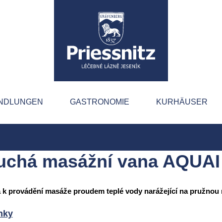
NDLUNGEN
GASTRONOMIE
KURHÄUSER
uchá masážní vana AQUAI
 k provádění masáže proudem teplé vody narážející na pružno
nky