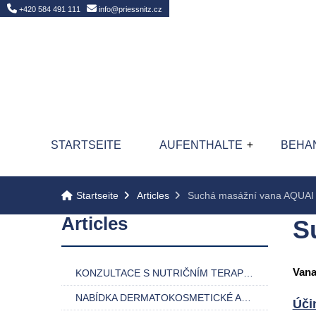
tartseite
+420 584 491 111
info@priessnitz.cz
STARTSEITE
AUFENTHALTE
BEHA
Startseite
Articles
Suchá masážní vana AQUAI
Articles
S
Vana
KONZULTACE S NUTRIČNÍM TERAPEUTEM
NABÍDKA DERMATOKOSMETICKÉ AMBULANCE
Úči