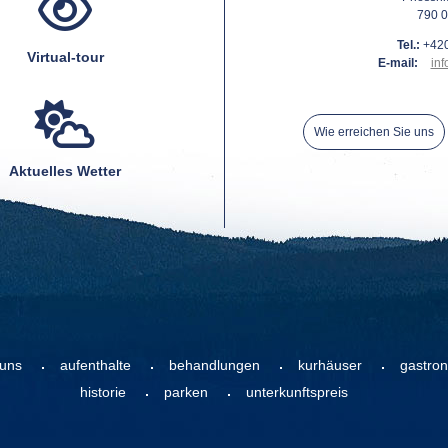
790 0
Tel.:
+420
Virtual-tour
E-mail:
inf
Wie erreichen Sie uns
Aktuelles Wetter
 uns
aufenthalte
behandlungen
kurhäuser
gastro
historie
parken
unterkunftspreis