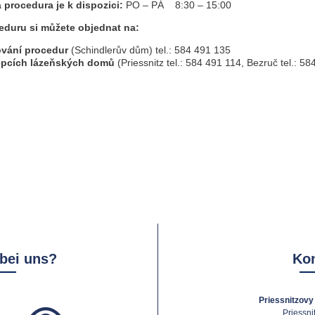
 procedura je k dispozici:
PO – PÁ 8:30 – 15:00
eduru si můžete objednat na:
vání procedur
(Schindlerův dům) tel.: 584 491 135
pcích lázeňských domů
(Priessnitz tel.: 584 491 114, Bezruč tel.: 5
 bei uns?
Kon
Priessnitzovy 
Priessni