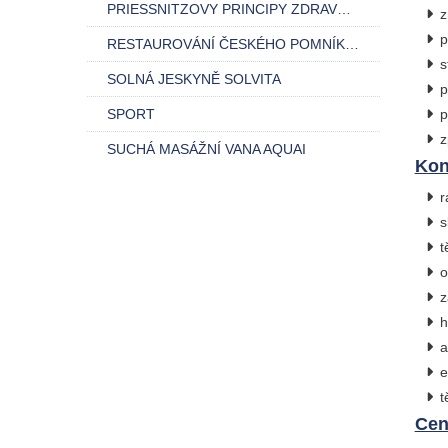
PRIESSNITZOVY PRINCIPY ZDRAVÉ ŽIVOTOSPRÁVY A OTUŽOVÁNÍ
z
p
RESTAUROVÁNÍ ČESKÉHO POMNÍKU SE SOCHOU HYGIE
s
SOLNÁ JESKYNĚ SOLVITA
p
SPORT
p
z
SUCHÁ MASÁŽNÍ VANA AQUAI
Kon
r
s
t
o
z
h
a
e
t
Cen