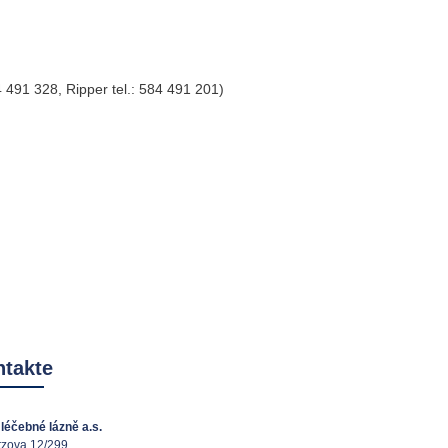
84 491 328, Ripper tel.: 584 491 201)
takte
léčebné lázně a.s.
tzova 12/299