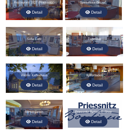
Restaurant 1837 (Priessnitz)
Speisesaal Bezruč
Detail
Detail
Sofia Café
Tagesbar
Detail
Detail
Wiener Kaffeehaus
Kurortladen
Detail
Detail
Wintergarten
Priessnitz Butique E-Shop
Detail
Detail