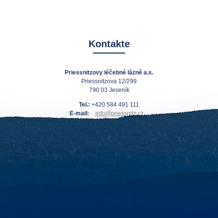
Kontakte
Priessnitzovy léčebné lázně a.s.
Priessnitzova 12/299
790 03 Jeseník
Tel.:
+420 584 491 111
E-mail:
info@priessnitz.cz
Wie erreichen Sie uns
Kontakte an der Rezeption