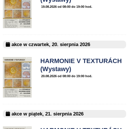
19.08.2026 od 08:00 do 19:00 hod.
akce w czwartek, 20. sierpnia 2026
HARMONIE V TEXTURÁCH
(Wystawy)
20.08.2026 od 08:00 do 19:00 hod.
akce w piątek, 21. sierpnia 2026