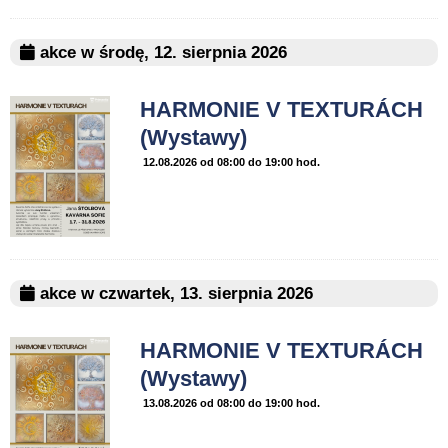
akce w środę, 12. sierpnia 2026
HARMONIE V TEXTURÁCH
(Wystawy)
12.08.2026 od 08:00 do 19:00 hod.
akce w czwartek, 13. sierpnia 2026
HARMONIE V TEXTURÁCH
(Wystawy)
13.08.2026 od 08:00 do 19:00 hod.