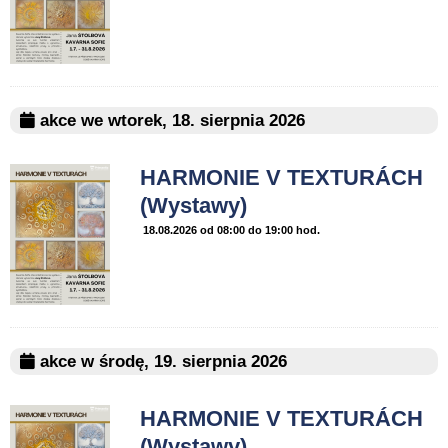
akce we wtorek, 18. sierpnia 2026
HARMONIE V TEXTURÁCH
(Wystawy)
18.08.2026 od 08:00 do 19:00 hod.
akce w środę, 19. sierpnia 2026
HARMONIE V TEXTURÁCH
(Wystawy)