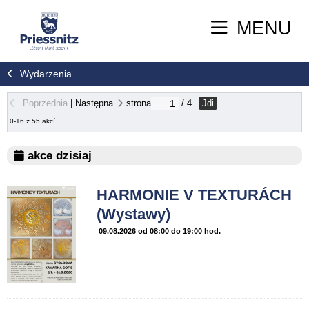
MENU
Wydarzenia
Jdi
Poprzednia
|
Następna
strona
/ 4
0-16 z 55 akcí
akce dzisiaj
HARMONIE V TEXTURÁCH
(Wystawy)
09.08.2026 od 08:00 do 19:00 hod.