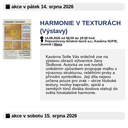
akce v pátek 14. srpna 2026
HARMONIE V TEXTURÁCH
(Výstavy)
14.08.2026 od 08:00 do 19:00 hod.
Priessnitzovy léčebné lázně a.s., Kavárna SOFIE,
Jeseník |
Mapa
Kavárna Sofie Vás srdečně zve na
výstavu obrazů výtvarnice Jany
Štolbové. Autorka ve své tvorbě
unikátním způsobem propojuje malbu s
výraznou strukturou, reliéfními prvky a
přírodní symbolikou. Její díla nejsou
určena pouze pro zrak – skrze hluboké
textury, motivy kapradin, spirál a
zemitých tónů diváka doslova vtahují do
světa hmatatelné harmonie.
akce v sobotu 15. srpna 2026