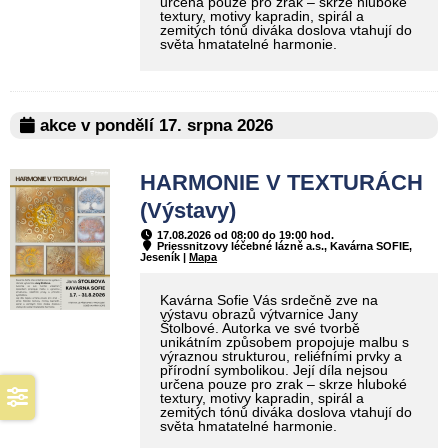
určena pouze pro zrak – skrze hluboké
textury, motivy kapradin, spirál a
zemitých tónů diváka doslova vtahují do
světa hmatatelné harmonie.
akce v pondělí 17. srpna 2026
HARMONIE V TEXTURÁCH
(Výstavy)
17.08.2026 od 08:00 do 19:00 hod.
Priessnitzovy léčebné lázně a.s., Kavárna SOFIE,
Jeseník |
Mapa
Kavárna Sofie Vás srdečně zve na
výstavu obrazů výtvarnice Jany
Štolbové. Autorka ve své tvorbě
unikátním způsobem propojuje malbu s
výraznou strukturou, reliéfními prvky a
přírodní symbolikou. Její díla nejsou
určena pouze pro zrak – skrze hluboké
textury, motivy kapradin, spirál a
zemitých tónů diváka doslova vtahují do
světa hmatatelné harmonie.