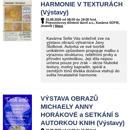
HARMONIE V TEXTURÁCH
(Výstavy)
15.08.2026 od 08:00 do 19:00 hod.
Priessnitzovy léčebné lázně a.s., Kavárna SOFIE,
Jeseník |
Mapa
Kavárna Sofie Vás srdečně zve na
výstavu obrazů výtvarnice Jany
Štolbové. Autorka ve své tvorbě
unikátním způsobem propojuje malbu s
výraznou strukturou, reliéfními prvky a
přírodní symbolikou. Její díla nejsou
určena pouze pro zrak – skrze hluboké
textury, motivy kapradin, spirál a
zemitých tónů diváka doslova vtahují do
světa hmatatelné harmonie.
VÝSTAVA OBRAZŮ
MICHAELY ANNY
HORÁKOVÉ a SETKÁNÍ S
AUTORKOU KNIH (Výstavy)
15.08.2026 od 14:00 do 15:30 hod.