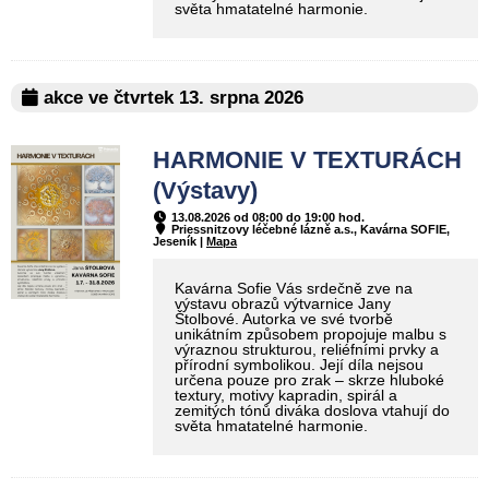
světa hmatatelné harmonie.
akce ve čtvrtek 13. srpna 2026
HARMONIE V TEXTURÁCH
(Výstavy)
13.08.2026 od 08:00 do 19:00 hod.
Priessnitzovy léčebné lázně a.s., Kavárna SOFIE,
Jeseník |
Mapa
Kavárna Sofie Vás srdečně zve na
výstavu obrazů výtvarnice Jany
Štolbové. Autorka ve své tvorbě
unikátním způsobem propojuje malbu s
výraznou strukturou, reliéfními prvky a
přírodní symbolikou. Její díla nejsou
určena pouze pro zrak – skrze hluboké
textury, motivy kapradin, spirál a
zemitých tónů diváka doslova vtahují do
světa hmatatelné harmonie.