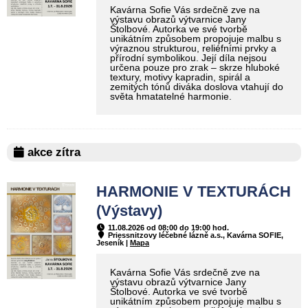
Kavárna Sofie Vás srdečně zve na
výstavu obrazů výtvarnice Jany
Štolbové. Autorka ve své tvorbě
unikátním způsobem propojuje malbu s
výraznou strukturou, reliéfními prvky a
přírodní symbolikou. Její díla nejsou
určena pouze pro zrak – skrze hluboké
textury, motivy kapradin, spirál a
zemitých tónů diváka doslova vtahují do
světa hmatatelné harmonie.
akce zítra
HARMONIE V TEXTURÁCH
(Výstavy)
11.08.2026 od 08:00 do 19:00 hod.
Priessnitzovy léčebné lázně a.s., Kavárna SOFIE,
Jeseník |
Mapa
Kavárna Sofie Vás srdečně zve na
výstavu obrazů výtvarnice Jany
Štolbové. Autorka ve své tvorbě
unikátním způsobem propojuje malbu s