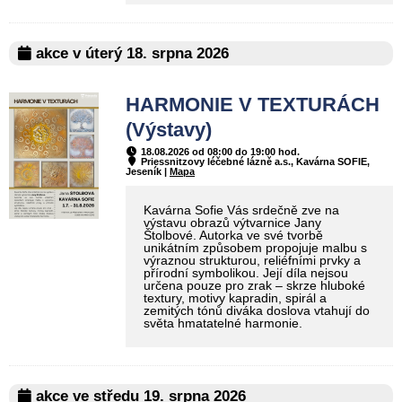
akce v úterý 18. srpna 2026
HARMONIE V TEXTURÁCH
(Výstavy)
18.08.2026 od 08:00 do 19:00 hod.
Priessnitzovy léčebné lázně a.s., Kavárna SOFIE,
Jeseník |
Mapa
Kavárna Sofie Vás srdečně zve na
výstavu obrazů výtvarnice Jany
Štolbové. Autorka ve své tvorbě
unikátním způsobem propojuje malbu s
výraznou strukturou, reliéfními prvky a
přírodní symbolikou. Její díla nejsou
určena pouze pro zrak – skrze hluboké
textury, motivy kapradin, spirál a
zemitých tónů diváka doslova vtahují do
světa hmatatelné harmonie.
akce ve středu 19. srpna 2026