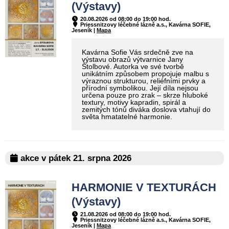
(Výstavy)
20.08.2026 od 08:00 do 19:00 hod.
Priessnitzovy léčebné lázně a.s., Kavárna SOFIE,
Jeseník |
Mapa
Kavárna Sofie Vás srdečně zve na
výstavu obrazů výtvarnice Jany
Štolbové. Autorka ve své tvorbě
unikátním způsobem propojuje malbu s
výraznou strukturou, reliéfními prvky a
přírodní symbolikou. Její díla nejsou
určena pouze pro zrak – skrze hluboké
textury, motivy kapradin, spirál a
zemitých tónů diváka doslova vtahují do
světa hmatatelné harmonie.
akce v pátek 21. srpna 2026
HARMONIE V TEXTURÁCH
(Výstavy)
21.08.2026 od 08:00 do 19:00 hod.
Priessnitzovy léčebné lázně a.s., Kavárna SOFIE,
Jeseník |
Mapa