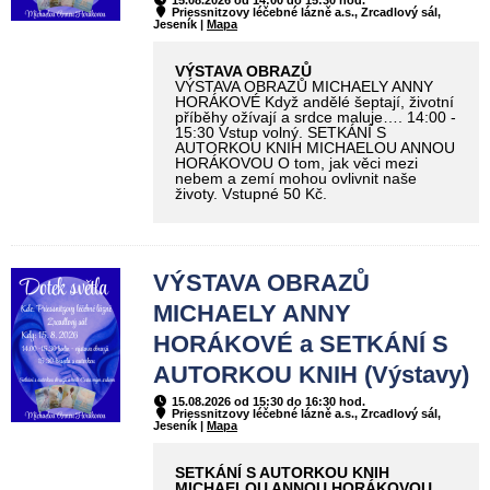
Priessnitzovy léčebné lázně a.s., Zrcadlový sál,
Jeseník |
Mapa
VÝSTAVA OBRAZŮ
VÝSTAVA OBRAZŮ MICHAELY ANNY
HORÁKOVÉ Když andělé šeptají, životní
příběhy ožívají a srdce maluje…. 14:00 -
15:30 Vstup volný. SETKÁNÍ S
AUTORKOU KNIH MICHAELOU ANNOU
HORÁKOVOU O tom, jak věci mezi
nebem a zemí mohou ovlivnit naše
životy. Vstupné 50 Kč.
VÝSTAVA OBRAZŮ
MICHAELY ANNY
HORÁKOVÉ a SETKÁNÍ S
AUTORKOU KNIH (Výstavy)
15.08.2026 od 15:30 do 16:30 hod.
Priessnitzovy léčebné lázně a.s., Zrcadlový sál,
Jeseník |
Mapa
SETKÁNÍ S AUTORKOU KNIH
MICHAELOU ANNOU HORÁKOVOU