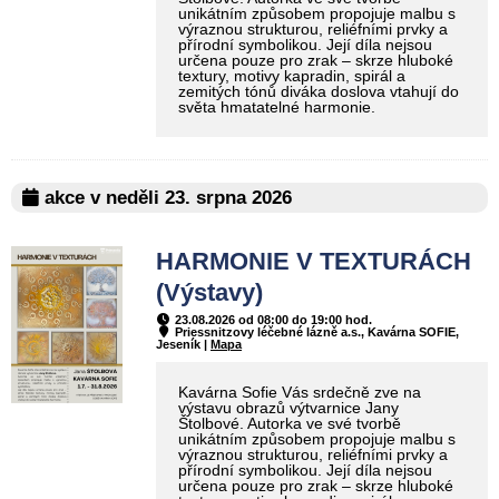
unikátním způsobem propojuje malbu s
výraznou strukturou, reliéfními prvky a
přírodní symbolikou. Její díla nejsou
určena pouze pro zrak – skrze hluboké
textury, motivy kapradin, spirál a
zemitých tónů diváka doslova vtahují do
světa hmatatelné harmonie.
akce v neděli 23. srpna 2026
HARMONIE V TEXTURÁCH
(Výstavy)
23.08.2026 od 08:00 do 19:00 hod.
Priessnitzovy léčebné lázně a.s., Kavárna SOFIE,
Jeseník |
Mapa
Kavárna Sofie Vás srdečně zve na
výstavu obrazů výtvarnice Jany
Štolbové. Autorka ve své tvorbě
unikátním způsobem propojuje malbu s
výraznou strukturou, reliéfními prvky a
přírodní symbolikou. Její díla nejsou
určena pouze pro zrak – skrze hluboké