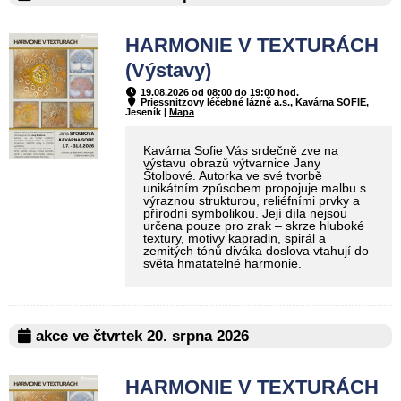
HARMONIE V TEXTURÁCH
(Výstavy)
19.08.2026 od 08:00 do 19:00 hod.
Priessnitzovy léčebné lázně a.s., Kavárna SOFIE,
Jeseník |
Mapa
Kavárna Sofie Vás srdečně zve na
výstavu obrazů výtvarnice Jany
Štolbové. Autorka ve své tvorbě
unikátním způsobem propojuje malbu s
výraznou strukturou, reliéfními prvky a
přírodní symbolikou. Její díla nejsou
určena pouze pro zrak – skrze hluboké
textury, motivy kapradin, spirál a
zemitých tónů diváka doslova vtahují do
světa hmatatelné harmonie.
akce ve čtvrtek 20. srpna 2026
HARMONIE V TEXTURÁCH