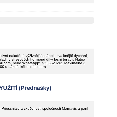
ivní naladění, výživnější spánek, kvalitnější dýchání,
 hladiny stresových hormonů díky lesní terapii. Nutná
ail.com, nebo WhatsApp: 739 562 692. Maximálně 3
.00 u Lázeňského infocentra.
UŽITÍ (Přednášky)
 Priessnitze a zkušenosti společnosti Mamavis a paní