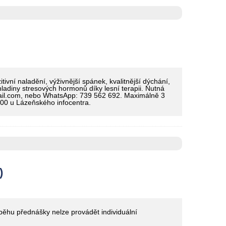
ivní naladění, výživnější spánek, kvalitnější dýchání,
 hladiny stresových hormonů díky lesní terapii. Nutná
ail.com, nebo WhatsApp: 739 562 692. Maximálně 3
.00 u Lázeňského infocentra.
)
ůběhu přednášky nelze provádět individuální