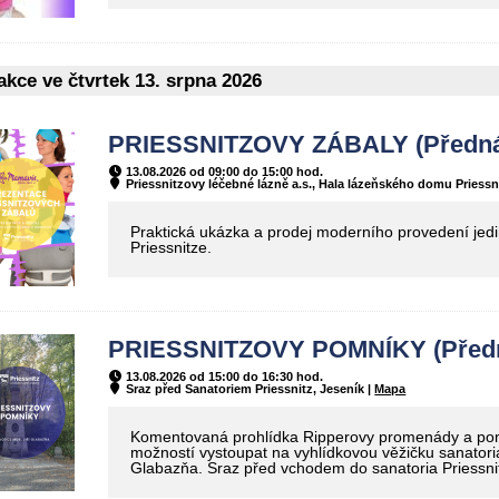
kce ve čtvrtek 13. srpna 2026
PRIESSNITZOVY ZÁBALY (Předná
13.08.2026 od 09:00 do 15:00 hod.
Priessnitzovy léčebné lázně a.s., Hala lázeňského domu Priessni
Praktická ukázka a prodej moderního provedení jed
Priessnitze.
PRIESSNITZOVY POMNÍKY (Před
13.08.2026 od 15:00 do 16:30 hod.
Sraz před Sanatoriem Priessnitz, Jeseník |
Mapa
Komentovaná prohlídka Ripperovy promenády a pomn
možností vystoupat na vyhlídkovou věžičku sanatoria
Glabazňa. Sraz před vchodem do sanatoria Priessnit