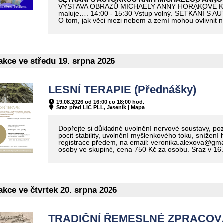
VÝSTAVA OBRAZŮ MICHAELY ANNY HORÁKOVÉ Když and
maluje…. 14:00 - 15:30 Vstup volný. SETKÁN
O tom, jak věci mezi nebem a zemí mohou ovlivnit n
kce ve středu 19. srpna 2026
LESNÍ TERAPIE (Přednášky)
19.08.2026 od 16:00 do 18:00 hod.
Sraz před LIC PLL, Jeseník |
Mapa
Dopřejte si důkladné uvolnění nervové soustavy, pozit
pocit stability, uvolnění myšlenkového toku, snížení
registrace předem, na email: veronika.alexova@gm
osoby ve skupině, cena 750 Kč za osobu. Sraz v 16
kce ve čtvrtek 20. srpna 2026
TRADIČNÍ ŘEMESLNÉ ZPRACOVÁN