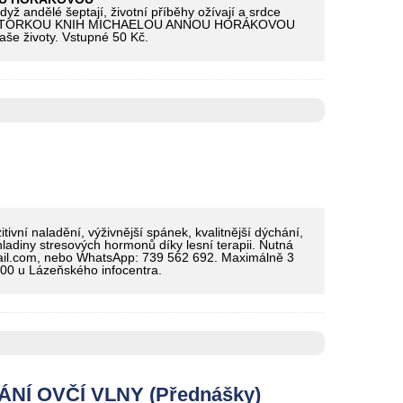
ělé šeptají, životní příběhy ožívají a srdce
Í S AUTORKOU KNIH MICHAELOU ANNOU HORÁKOVOU
aše životy. Vstupné 50 Kč.
ivní naladění, výživnější spánek, kvalitnější dýchání,
 hladiny stresových hormonů díky lesní terapii. Nutná
ail.com, nebo WhatsApp: 739 562 692. Maximálně 3
.00 u Lázeňského infocentra.
Í OVČÍ VLNY (Přednášky)