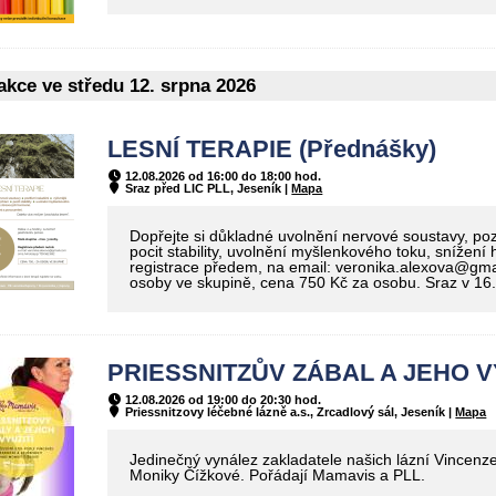
kce ve středu 12. srpna 2026
LESNÍ TERAPIE (Přednášky)
12.08.2026 od 16:00 do 18:00 hod.
Sraz před LIC PLL, Jeseník |
Mapa
Dopřejte si důkladné uvolnění nervové soustavy, pozit
pocit stability, uvolnění myšlenkového toku, snížení
registrace předem, na email: veronika.alexova@gm
osoby ve skupině, cena 750 Kč za osobu. Sraz v 16
PRIESSNITZŮV ZÁBAL A JEHO VY
12.08.2026 od 19:00 do 20:30 hod.
Priessnitzovy léčebné lázně a.s., Zrcadlový sál, Jeseník |
Mapa
Jedinečný vynález zakladatele našich lázní Vincenze
Moniky Čížkové. Pořádají Mamavis a PLL.