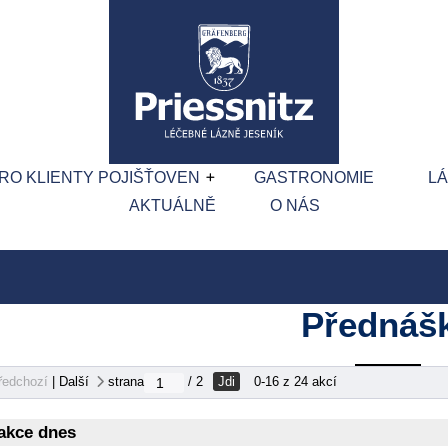
RO KLIENTY POJIŠŤOVEN
GASTRONOMIE
L
AKTUÁLNĚ
O NÁS
Přednáš
Jdi
ředchozí
|
Další
strana
/ 2
0-16 z 24 akcí
akce dnes