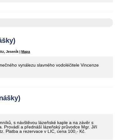
šky)
tz, Jeseník |
Mapa
inečného vynálezu slavného vodoléčitele Vincenze
nášky)
íků, s návštěvou lázeňské kaple a na závěr s
. Provádí a přednáší lázeňský průvodce Mgr. Jiří
z. Platba a rezervace v LIC, cena 100,- Kč.