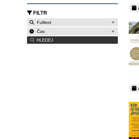
a
FILTR
Fulltext
Čas
HLEDEJ
a