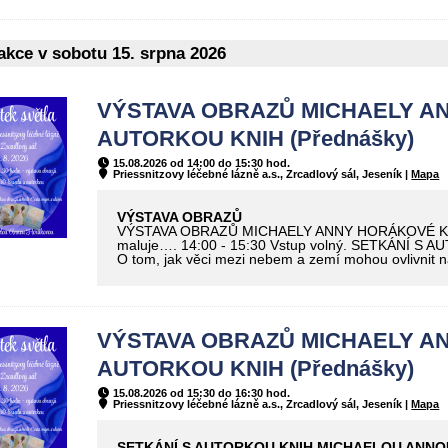
kce v sobotu 15. srpna 2026
VÝSTAVA OBRAZŮ MICHAELY AN
AUTORKOU KNIH (Přednášky)
15.08.2026 od 14:00 do 15:30 hod.
Priessnitzovy léčebné lázně a.s., Zrcadlový sál, Jeseník |
Mapa
VÝSTAVA OBRAZŮ
VÝSTAVA OBRAZŮ MICHAELY ANNY HORÁKOVÉ Když and
maluje…. 14:00 - 15:30 Vstup volný. SETKÁN
O tom, jak věci mezi nebem a zemí mohou ovlivnit n
VÝSTAVA OBRAZŮ MICHAELY AN
AUTORKOU KNIH (Přednášky)
15.08.2026 od 15:30 do 16:30 hod.
Priessnitzovy léčebné lázně a.s., Zrcadlový sál, Jeseník |
Mapa
SETKÁNÍ S AUTORKOU KNIH MICHAELOU ANN