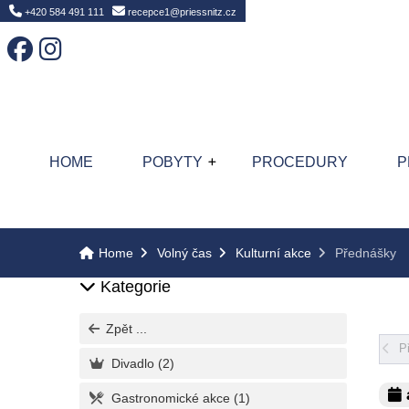
Home
+420 584 491 111
recepce1@priessnitz.cz
HOME
POBYTY
PROCEDURY
P
Home
Volný čas
Kulturní akce
Přednášky
Kategorie
Zpět ...
P
Divadlo
(2)
Gastronomické akce
(1)