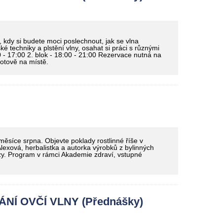
 kdy si budete moci poslechnout, jak se vlna
é techniky a plstění vlny, osahat si práci s různými
00 - 17:00 2. blok - 18:00 - 21:00 Rezervace nutná na
hotově na místě.
 měsíce srpna. Objevte poklady rostlinné říše v
lexová, herbalistka a autorka výrobků z bylinných
azy. Program v rámci Akademie zdraví, vstupné
Í OVČÍ VLNY (Přednášky)