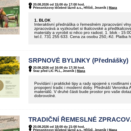
20.08.2026 od 15:00 do 17:00 hod.
Priessnitzovy léčebné lázně a.s., Hřiště, Jeseník |
Mapa
1. BLOK
Interaktivní přednáška o řemeslném zpracování vlny,
zpracovává a vyzkoušet si tkalcovské a předtkalcovsk
materiály a vyrobit si něco pro radost. 1. blok - 15:
tel.č. 731 255 633. Cena za osobu 250,-Kč. Platba 
SRPNOVÉ BYLINKY (Přednášky)
20.08.2026 od 16:00 do 17:30 hod.
Sraz před LIC PLL, Jeseník |
Mapa
Povídání i praktické tipy a rady spojené s rostlinami
propojení tradic i moderní doby. Přednáší Veronika A
materiálů. V druhé části bude prostor pro vaše dot
dobrovolné.
TRADIČNÍ ŘEMESLNÉ ZPRACOVÁN
20.08.2026 od 18:00 do 21:00 hod.
Priessnitzovy léčebné lázně a.s., Hřiště, Jeseník |
Mapa