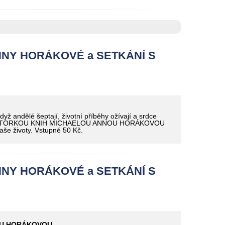
NY HORÁKOVÉ a SETKÁNÍ S
ělé šeptají, životní příběhy ožívají a srdce
Í S AUTORKOU KNIH MICHAELOU ANNOU HORÁKOVOU
aše životy. Vstupné 50 Kč.
NY HORÁKOVÉ a SETKÁNÍ S
OU HORÁKOVOU