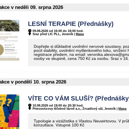
kce v neděli 09. srpna 2026
LESNÍ TERAPIE (Přednášky)
09.08.2026 od 16:00 do 18:00 hod.
Sraz před LIC PLL, Jeseník |
Mapa
Dopřejte si důkladné uvolnění nervové soustavy, pozit
pocit stability, uvolnění myšlenkového toku, snížení
registrace předem, na email: veronika.alexova@gm
osoby ve skupině, cena 750 Kč za osobu. Sraz v 16
kce v pondělí 10. srpna 2026
VÍTE CO VÁM SLUŠÍ? (Přednášky
10.08.2026 od 19:00 do 20:30 hod.
Priessnitzovy léčebné lázně a.s., Zrcadlový sál, Jeseník |
Mapa
Typologie a vizážistika s Vlastou Neuwirtovou. V pr
konzultace. Vstupné 100 Kč