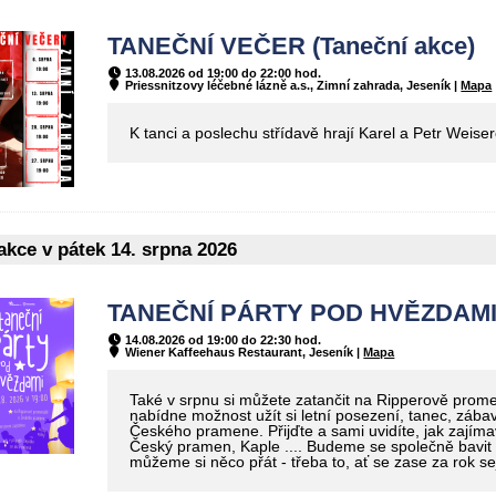
TANEČNÍ VEČER (Taneční akce)
13.08.2026 od 19:00 do 22:00 hod.
Priessnitzovy léčebné lázně a.s., Zimní zahrada, Jeseník |
Mapa
K tanci a poslechu střídavě hrají Karel a Petr Weise
kce v pátek 14. srpna 2026
TANEČNÍ PÁRTY POD HVĚZDAMI (
14.08.2026 od 19:00 do 22:30 hod.
Wiener Kaffeehaus Restaurant, Jeseník |
Mapa
Také v srpnu si můžete zatančit na Ripperově prom
nabídne možnost užít si letní posezení, tanec, záb
Českého pramene. Přijďte a sami uvidíte, jak zajím
Český pramen, Kaple .... Budeme se společně bavit 
můžeme si něco přát - třeba to, ať se zase za rok s