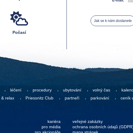
E-mail:
inf
Jak se k nám dostanete
Počasí
léčení
procedury
ubytování
volný čas
kalen
 & relax
Priessnitz Club
partneři
parkování
ceník 
kariéra
veřejné zakázky
pro média
ochrana osobních údajů (GDPR
pro akcionáře
mapa stránek