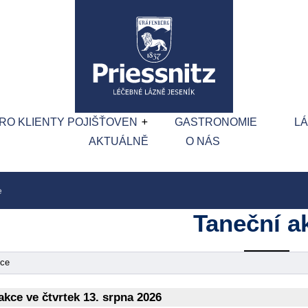
RO KLIENTY POJIŠŤOVEN
GASTRONOMIE
L
AKTUÁLNĚ
O NÁS
e
Taneční a
kce
kce ve čtvrtek 13. srpna 2026