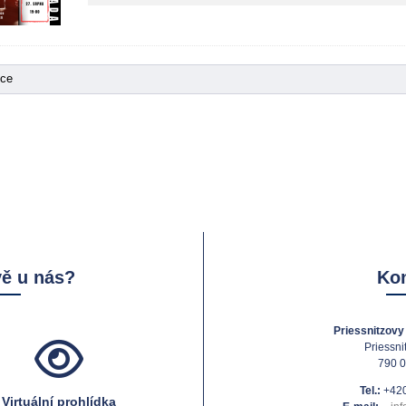
kce
vě u nás?
Kon
Priessnitzovy 
Priessni
790 0
Tel.:
+420
Virtuální prohlídka