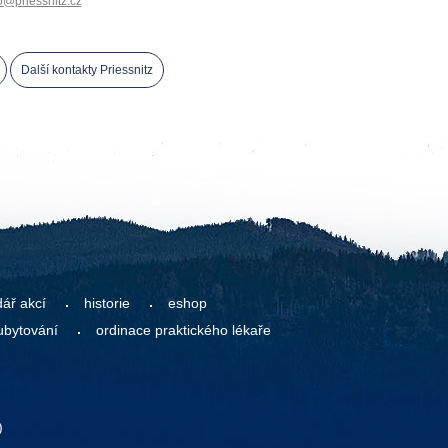
o@priessnitz.cz
Další kontakty Priessnitz
dář akcí
historie
eshop
ubytování
ordinace praktického lékaře
)