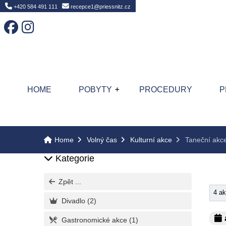
Home
+420 584 491 111
recepce1@priessnitz.cz
HOME
POBYTY
PROCEDURY
P
Home
Volný čas
Kulturní akce
Taneční akc
Kategorie
Zpět ...
4 a
Divadlo
(2)
a
Gastronomické akce
(1)