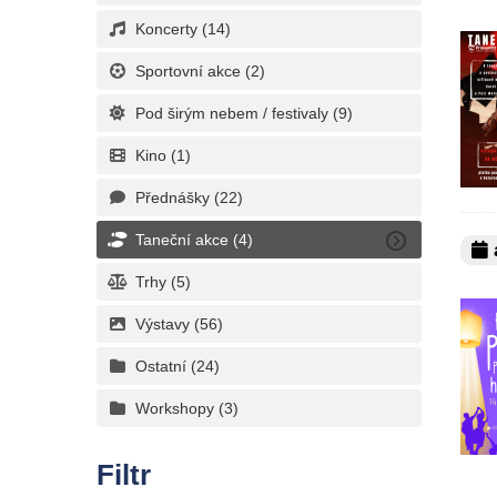
Koncerty
(14)
Sportovní akce
(2)
Pod širým nebem / festivaly
(9)
Kino
(1)
Přednášky
(22)
Taneční akce
(4)
a
Trhy
(5)
Výstavy
(56)
Ostatní
(24)
Workshopy
(3)
Filtr