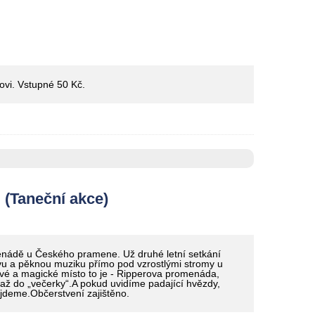
rovi. Vstupné 50 Kč.
Taneční akce)
enádě u Českého pramene. Už druhé letní setkání
avu a pěknou muziku přímo pod vzrostlými stromy u
avé a magické místo to je - Ripperova promenáda,
až do „večerky“.A pokud uvidíme padající hvězdy,
ejdeme.Občerstvení zajištěno.