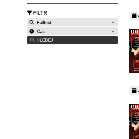
FILTR
a
Fulltext
Čas
HLEDEJ
a