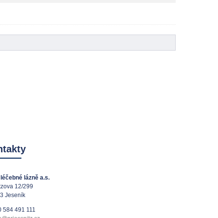
takty
léčebné lázně a.s.
tzova 12/299
3 Jeseník
 584 491 111