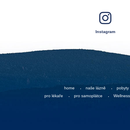
Instagram
home
naše lázně
pobyty
pro lékaře
pro samoplátce
Wellness