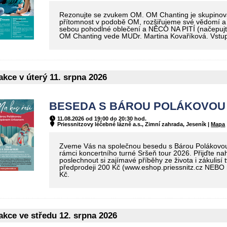
Rezonujte se zvukem OM. OM Chanting je skupinová 
přítomnost v podobě OM, rozšiřujeme své vědomí a s
sebou pohodlné oblečení a NĚCO NA PITÍ (načepujt
OM Chanting vede MUDr. Martina Kovaříková. Vstup
kce v úterý 11. srpna 2026
BESEDA S BÁROU POLÁKOVOU A
11.08.2026 od 19:00 do 20:30 hod.
Priessnitzovy léčebné lázně a.s., Zimní zahrada, Jeseník |
Mapa
Zveme Vás na společnou besedu s Bárou Polákovou 
rámci koncertního turné Sršeň tour 2026. Přijďte nah
poslechnout si zajímavé příběhy ze života i zákulisí 
předprodeji 200 Kč (www.eshop.priessnitz.cz NEBO r
Kč.
kce ve středu 12. srpna 2026