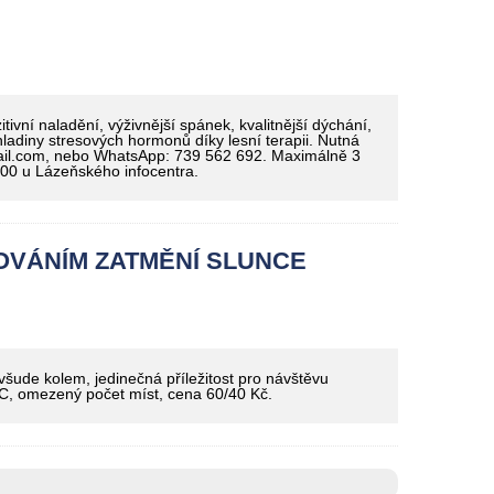
ivní naladění, výživnější spánek, kvalitnější dýchání,
 hladiny stresových hormonů díky lesní terapii. Nutná
ail.com, nebo WhatsApp: 739 562 692. Maximálně 3
.00 u Lázeňského infocentra.
OVÁNÍM ZATMĚNÍ SLUNCE
všude kolem, jedinečná příležitost pro návštěvu
LIC, omezený počet míst, cena 60/40 Kč.