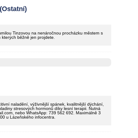
Ostatní)
Bohumilou Tinzovou na nenáročnou procházku městem s
kterých běžně jen projdete.
ivní naladění, výživnější spánek, kvalitnější dýchání,
 hladiny stresových hormonů díky lesní terapii. Nutná
ail.com, nebo WhatsApp: 739 562 692. Maximálně 3
.00 u Lázeňského infocentra.