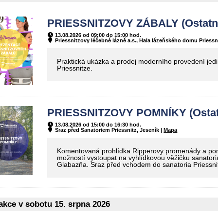
PRIESSNITZOVY ZÁBALY (Ostatn
13.08.2026 od 09:00 do 15:00 hod.
Priessnitzovy léčebné lázně a.s., Hala lázeňského domu Priessni
Praktická ukázka a prodej moderního provedení jed
Priessnitze.
PRIESSNITZOVY POMNÍKY (Ostat
13.08.2026 od 15:00 do 16:30 hod.
Sraz před Sanatoriem Priessnitz, Jeseník |
Mapa
Komentovaná prohlídka Ripperovy promenády a pomn
možností vystoupat na vyhlídkovou věžičku sanatoria
Glabazňa. Sraz před vchodem do sanatoria Priessnit
kce v sobotu 15. srpna 2026