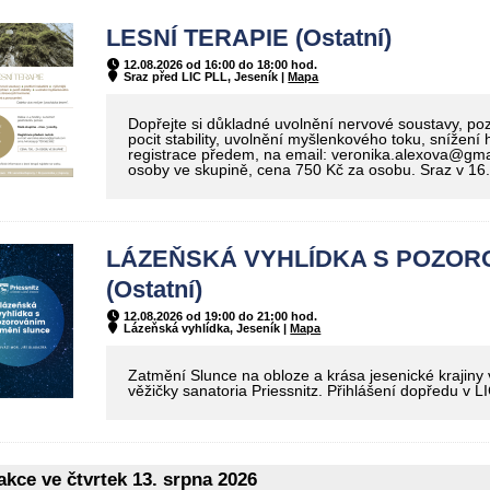
LESNÍ TERAPIE (Ostatní)
12.08.2026 od 16:00 do 18:00 hod.
Sraz před LIC PLL, Jeseník |
Mapa
Dopřejte si důkladné uvolnění nervové soustavy, pozit
pocit stability, uvolnění myšlenkového toku, snížení
registrace předem, na email: veronika.alexova@gm
osoby ve skupině, cena 750 Kč za osobu. Sraz v 16
LÁZEŇSKÁ VYHLÍDKA S POZOR
(Ostatní)
12.08.2026 od 19:00 do 21:00 hod.
Lázeňská vyhlídka, Jeseník |
Mapa
Zatmění Slunce na obloze a krása jesenické krajiny 
věžičky sanatoria Priessnitz. Přihlášení dopředu v 
kce ve čtvrtek 13. srpna 2026