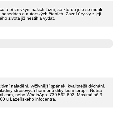
e a příznivkyni našich lázní, se kterou jste se mohli
i besedách a autorských čteních. Zazní úryvky z její
ého života již nestihla vydat.
ivní naladění, výživnější spánek, kvalitnější dýchání,
 hladiny stresových hormonů díky lesní terapii. Nutná
ail.com, nebo WhatsApp: 739 562 692. Maximálně 3
.00 u Lázeňského infocentra.