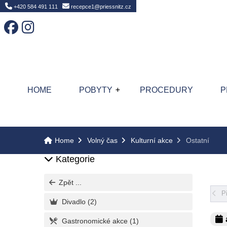
Home
+420 584 491 111
recepce1@priessnitz.cz
HOME
POBYTY
PROCEDURY
P
Home
Volný čas
Kulturní akce
Ostatní
Kategorie
Zpět ...
P
Divadlo
(2)
Gastronomické akce
(1)