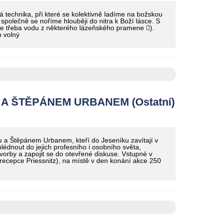
technika, při které se kolektivně ladíme na božskou
polečně se noříme hlouběji do nitra k Boží lásce. S
e třeba vodu z některého lázeňského pramene ).
 volný
 ŠTĚPÁNEM URBANEM (Ostatní)
a Štěpánem Urbanem, kteří do Jeseníku zavítají v
lédnout do jejich profesního i osobního světa,
tvorby a zapojit se do otevřené diskuse. Vstupné v
ecepce Priessnitz), na místě v den konání akce 250