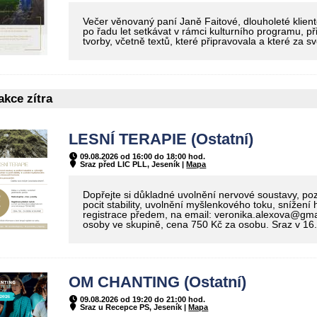
Večer věnovaný paní Janě Faitové, dlouholeté klientc
po řadu let setkávat v rámci kulturního programu, př
tvorby, včetně textů, které připravovala a které za sv
kce zítra
LESNÍ TERAPIE (Ostatní)
09.08.2026 od 16:00 do 18:00 hod.
Sraz před LIC PLL, Jeseník |
Mapa
Dopřejte si důkladné uvolnění nervové soustavy, pozit
pocit stability, uvolnění myšlenkového toku, snížení
registrace předem, na email: veronika.alexova@gm
osoby ve skupině, cena 750 Kč za osobu. Sraz v 16
OM CHANTING (Ostatní)
09.08.2026 od 19:20 do 21:00 hod.
Sraz u Recepce PS, Jeseník |
Mapa