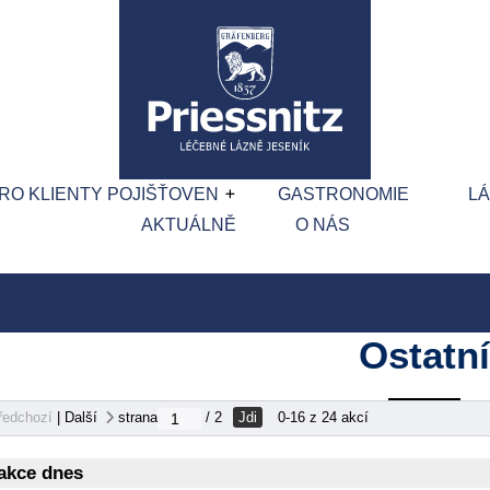
RO KLIENTY POJIŠŤOVEN
GASTRONOMIE
L
AKTUÁLNĚ
O NÁS
Ostatní
Jdi
ředchozí
|
Další
strana
/ 2
0-16 z 24 akcí
akce dnes