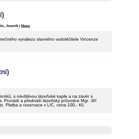
í)
tz, Jeseník |
Mapa
inečného vynálezu slavného vodoléčitele Vincenze
ní)
íků, s návštěvou lázeňské kaple a na závěr s
. Provádí a přednáší lázeňský průvodce Mgr. Jiří
z. Platba a rezervace v LIC, cena 100,- Kč.