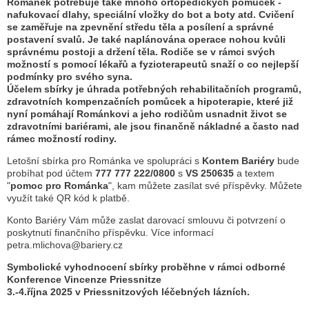
Románek potřebuje také mnoho ortopedických pomůcek -
nafukovací dlahy, speciální vložky do bot a boty atd. Cvičení
se zaměřuje na zpevnění středu těla a posílení a správné
postavení svalů. Je také naplánována operace nohou kvůli
správnému postoji a držení těla. Rodiče se v rámci svých
možností s pomocí lékařů a fyzioterapeutů snaží o co nejlepší
podmínky pro svého syna.
Účelem sbírky je úhrada potřebných rehabilitačních programů,
zdravotních kompenzačních pomůcek a hipoterapie, které již
nyní pomáhají Románkovi a jeho rodičům usnadnit život se
zdravotními bariérami, ale jsou finančně nákladné a často nad
rámec možností rodiny.
Letošní sbírka pro Románka ve spolupráci s
Kontem Bariéry
bude
probíhat pod účtem
777 777 222/0800
s
VS 250635
a textem
"
pomoc pro Románka
", kam můžete zasílat své příspěvky. Můžete
využít také QR kód k platbě.
Konto Bariéry Vám může zaslat darovací smlouvu či potvrzení o
poskytnutí finančního příspěvku. Více informací
petra.mlichova@bariery.cz
Symbolické vyhodnocení sbírky proběhne v rámci odborné
Konference Vincenze Priessnitze
3.-4.října 2025 v Priessnitzových léčebných lázních.