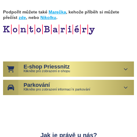
Podpořit můžete také
Marečka
, kehože příběh si můžete
přečíst
zde
, nebo
Nikolku
.
E-shop Priessnitz
Klikněte pro zobrazení e-shopu
Parkování
Klikněte pro zobrazení informací k parkování
Jak je právě u nás?