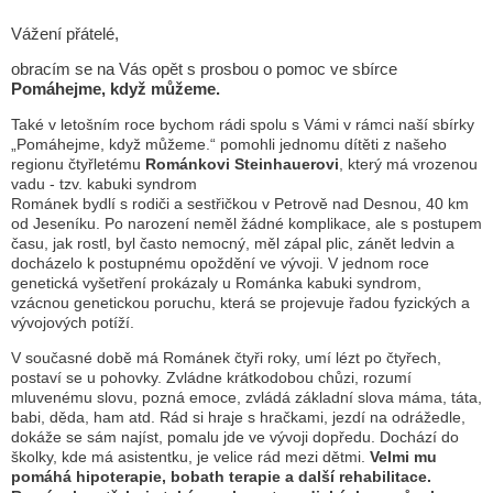
Vážení přátelé,
obracím se na Vás opět s prosbou o pomoc ve sbírce
Pomáhejme, když můžeme.
Také v letošním roce bychom rádi spolu s Vámi v rámci naší sbírky
„Pomáhejme, když můžeme.“ pomohli jednomu dítěti z našeho
regionu čtyřletému
Románkovi Steinhauerovi
, který má vrozenou
vadu - tzv. kabuki syndrom
Románek bydlí s rodiči a sestřičkou v Petrově nad Desnou, 40 km
od Jeseníku. Po narození neměl žádné komplikace, ale s postupem
času, jak rostl, byl často nemocný, měl zápal plic, zánět ledvin a
docházelo k postupnému opoždění ve vývoji. V jednom roce
genetická vyšetření prokázaly u Románka kabuki syndrom,
vzácnou genetickou poruchu, která se projevuje řadou fyzických a
vývojových potíží.
V současné době má Románek čtyři roky, umí lézt po čtyřech,
postaví se u pohovky. Zvládne krátkodobou chůzi, rozumí
mluvenému slovu, pozná emoce, zvládá základní slova máma, táta,
babi, děda, ham atd. Rád si hraje s hračkami, jezdí na odrážedle,
dokáže se sám najíst, pomalu jde ve vývoji dopředu. Dochází do
školky, kde má asistentku, je velice rád mezi dětmi.
Velmi mu
pomáhá hipoterapie, bobath terapie a další rehabilitace.