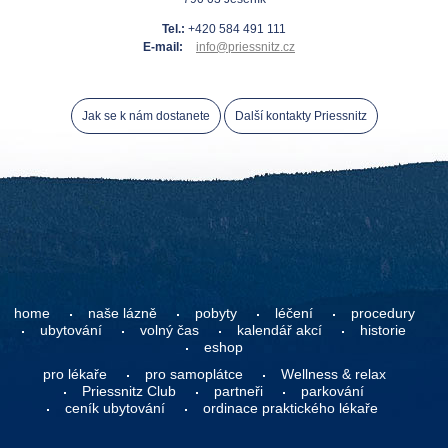
Tel.:
+420 584 491 111
E-mail:
info@priessnitz.cz
Jak se k nám dostanete
Další kontakty Priessnitz
home
naše lázně
pobyty
léčení
procedury
ubytování
volný čas
kalendář akcí
historie
eshop
pro lékaře
pro samoplátce
Wellness & relax
Priessnitz Club
partneři
parkování
ceník ubytování
ordinace praktického lékaře