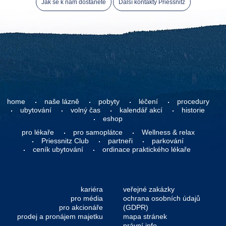
Jak se k nám dostanete
Další kontakty Priessnitz
home
naše lázně
pobyty
léčení
procedury
ubytování
volný čas
kalendář akcí
historie
eshop
pro lékaře
pro samoplátce
Wellness & relax
Priessnitz Club
partneři
parkování
ceník ubytování
ordinace praktického lékaře
kariéra
veřejné zakázky
pro média
ochrana osobních údajů
pro akcionáře
(GDPR)
prodej a pronájem majetku
mapa stránek
právní info