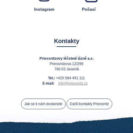
Instagram
Počasí
Kontakty
Priessnitzovy léčebné lázně a.s.
Priessnitzova 12/299
790 03 Jeseník
Tel.:
+420 584 491 111
E-mail:
info@priessnitz.cz
Jak se k nám dostanete
Další kontakty Priessnitz