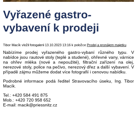
Vyřazené gastro-
vybavení k prodeji
Tibor Macík vložil fotogalerii 13.10.2023 13:16 k položce
Prodej a pronájem majetku
Nabízíme prodej vyřazeného gastro-vybaní různého typu. V
nabídce jsou rautové stoly (teplé a studené), ohřevné vany, várnice
na ohřev mléka (nové a nepoužité), filtrační zařízení na olej,
nerezové stoly, police na pečivo, nerezový dřez a další vybavení. V
případě zájmu můžeme dodat více fotografií i cenovou nabídku.
Podrobné informace podá ředitel Stravovacího úseku, Ing. Tibor
Macík.
Tel.: +420 584 491 875
Mob.: +420 720 958 652
E-mail: macik@priessnitz.cz