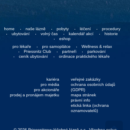
home
naše lázně
pobyty
léčení
procedury
ubytování
volný čas
kalendář akcí
historie
eshop
pro lékaře
pro samoplátce
Wellness & relax
Priessnitz Club
partneři
parkování
ceník ubytování
ordinace praktického lékaře
kariéra
veřejné zakázky
pro média
ochrana osobních údajů
pro akcionáře
(GDPR)
prodej a pronájem majetku
mapa stránek
právní info
etická linka (ochrana
oznamovatelů)
© 2026 Priessnitzovy léčebné lázně a.s.. Všechna práva