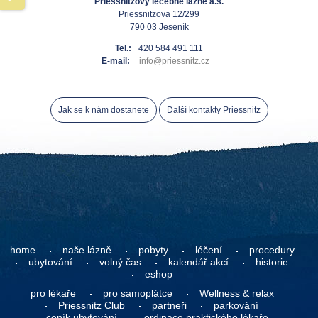
Priessnitzovy léčebné lázně a.s.
Priessnitzova 12/299
790 03 Jeseník
Tel.:
+420 584 491 111
E-mail:
info@priessnitz.cz
Jak se k nám dostanete
Další kontakty Priessnitz
home
naše lázně
pobyty
léčení
procedury
ubytování
volný čas
kalendář akcí
historie
eshop
pro lékaře
pro samoplátce
Wellness & relax
Priessnitz Club
partneři
parkování
ceník ubytování
ordinace praktického lékaře