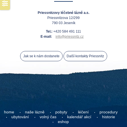
Priessnitzovy léčebné lázně a.s.
Priessnitzova 12/299
790 03 Jeseník
Tel.:
+420 584 491 111
E-mail:
info@priessnitz.cz
Jak se k nám dostanete
Další kontakty Priessnitz
home
naše lázně
pobyty
léčení
procedury
ubytování
volný čas
kalendář akcí
historie
eshop