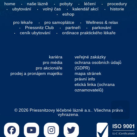
home
naše lázně
pobyty
léčení
procedury
ubytování
volný čas
kalendář akcí
historie
eshop
pro lékaře
pro samoplátce
Wellness & relax
Priessnitz Club
partneři
parkování
ceník ubytování
ordinace praktického lékaře
kariéra
veřejné zakázky
pro média
ochrana osobních údajů
pro akcionáře
(GDPR)
prodej a pronájem majetku
mapa stránek
právní info
etická linka (ochrana
oznamovatelů)
© 2026 Priessnitzovy léčebné lázně a.s.. Všechna práva
vyhrazena.
Go 