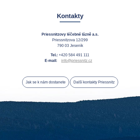
Kontakty
Priessnitzovy léčebné lázně a.s.
Priessnitzova 12/299
790 03 Jeseník
Tel.:
+420 584 491 111
E-mail:
info@priessnitz.cz
Jak se k nám dostanete
Další kontakty Priessnitz