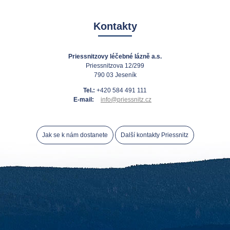
Kontakty
Priessnitzovy léčebné lázně a.s.
Priessnitzova 12/299
790 03 Jeseník
Tel.:
+420 584 491 111
E-mail:
info@priessnitz.cz
Jak se k nám dostanete
Další kontakty Priessnitz