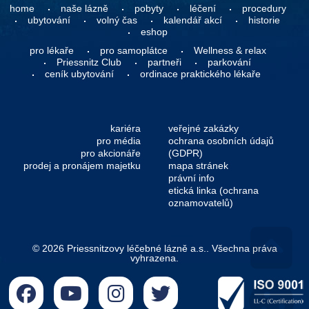
home
naše lázně
pobyty
léčení
procedury
ubytování
volný čas
kalendář akcí
historie
eshop
pro lékaře
pro samoplátce
Wellness & relax
Priessnitz Club
partneři
parkování
ceník ubytování
ordinace praktického lékaře
kariéra
veřejné zakázky
pro média
ochrana osobních údajů
pro akcionáře
(GDPR)
prodej a pronájem majetku
mapa stránek
právní info
etická linka (ochrana
oznamovatelů)
© 2026 Priessnitzovy léčebné lázně a.s.. Všechna práva
vyhrazena.
Go 