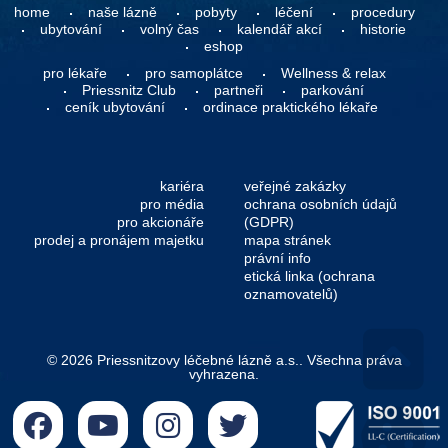
home
naše lázně
pobyty
léčení
procedury
ubytování
volný čas
kalendář akcí
historie
eshop
pro lékaře
pro samoplátce
Wellness & relax
Priessnitz Club
partneři
parkování
ceník ubytování
ordinace praktického lékaře
kariéra
veřejné zakázky
pro média
ochrana osobních údajů
pro akcionáře
(GDPR)
prodej a pronájem majetku
mapa stránek
právní info
etická linka (ochrana
oznamovatelů)
© 2026 Priessnitzovy léčebné lázně a.s.. Všechna práva
vyhrazena.
Go 