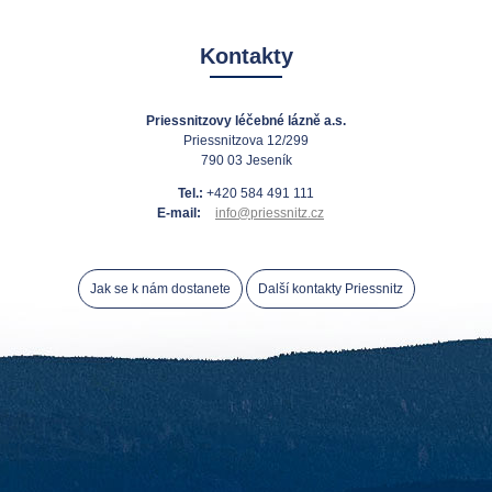
Kontakty
Priessnitzovy léčebné lázně a.s.
Priessnitzova 12/299
790 03 Jeseník
Tel.:
+420 584 491 111
E-mail:
info@priessnitz.cz
Jak se k nám dostanete
Další kontakty Priessnitz