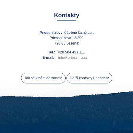
Kontakty
Priessnitzovy léčebné lázně a.s.
Priessnitzova 12/299
790 03 Jeseník
Tel.:
+420 584 491 111
E-mail:
info@priessnitz.cz
Jak se k nám dostanete
Další kontakty Priessnitz