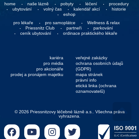
home
naše lázně
pobyty
léčení
procedury
ubytování
volný čas
kalendář akcí
historie
eshop
pro lékaře
pro samoplátce
Wellness & relax
Priessnitz Club
partneři
parkování
ceník ubytování
ordinace praktického lékaře
kariéra
veřejné zakázky
pro média
ochrana osobních údajů
pro akcionáře
(GDPR)
prodej a pronájem majetku
mapa stránek
právní info
etická linka (ochrana
oznamovatelů)
© 2026 Priessnitzovy léčebné lázně a.s.. Všechna práva
vyhrazena.
Go 