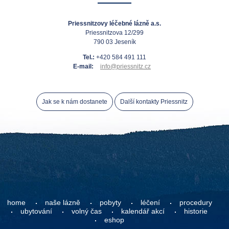
Priessnitzovy léčebné lázně a.s.
Priessnitzova 12/299
790 03 Jeseník
Tel.:
+420 584 491 111
E-mail:
info@priessnitz.cz
Jak se k nám dostanete
Další kontakty Priessnitz
home
naše lázně
pobyty
léčení
procedury
ubytování
volný čas
kalendář akcí
historie
eshop