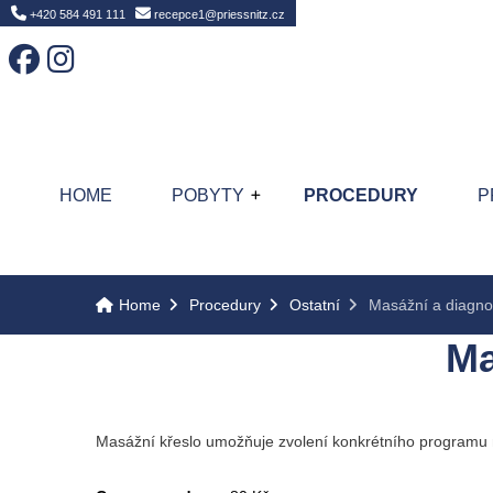
Home
+420 584 491 111
recepce1@priessnitz.cz
HOME
POBYTY
PROCEDURY
P
Home
Procedury
Ostatní
Masážní a diagno
Ma
Masážní křeslo umožňuje zvolení konkrétního programu n