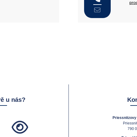
pro
vě u nás?
Kon
Priessnitzovy 
Priessni
790 0