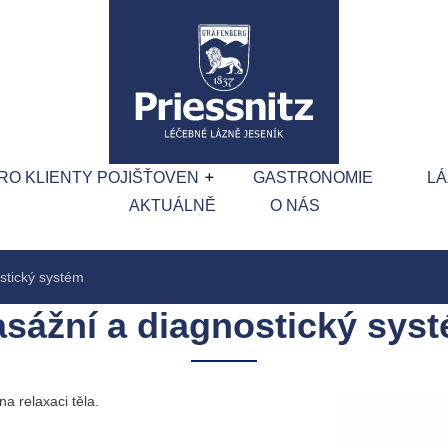
RO KLIENTY POJIŠŤOVEN
GASTRONOMIE
L
AKTUÁLNĚ
O NÁS
stický systém
sážní a diagnostický sys
a relaxaci těla.