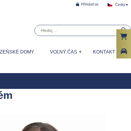
Přihlásit se
Česky
ÁZEŇSKÉ DOMY
VOLNÝ ČAS
KONTAKT
tém