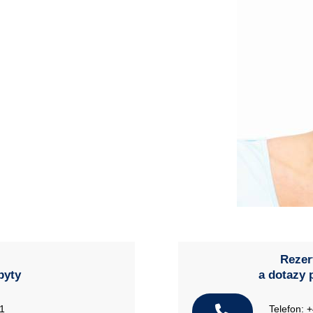
Rezer
byty
a dotazy 
21
Telefon: 