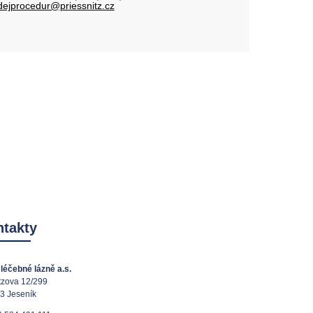
dejprocedur@priessnitz.cz
takty
léčebné lázně a.s.
tzova 12/299
3 Jeseník