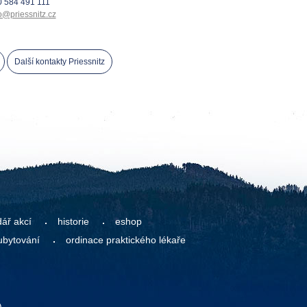
 584 491 111
o@priessnitz.cz
Další kontakty Priessnitz
dář akcí
historie
eshop
ubytování
ordinace praktického lékaře
)