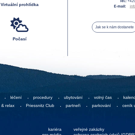
Tel.:
+420
Virtuální prohlídka
E-mail:
inf
Jak se k nám dostanete
Počasí
léčení
procedury
ubytování
volný čas
kalen
 & relax
Priessnitz Club
partneři
parkování
ceník 
kariéra
veřejné zakázky
pro média
ochrana osobních údajů (GDPR