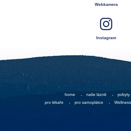
Webkamera
Instagram
home
naše lázně
pobyty
pro lékaře
pro samoplátce
Wellness