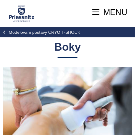
MENU
Modelování postavy CRYO T-SHOCK
Boky