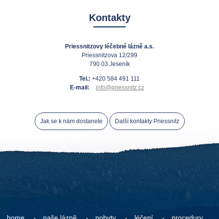
Kontakty
Priessnitzovy léčebné lázně a.s.
Priessnitzova 12/299
790 03 Jeseník
Tel.:
+420 584 491 111
E-mail:
info@priessnitz.cz
Jak se k nám dostanete
Další kontakty Priessnitz
home
naše lázně
pobyty
léčení
procedury