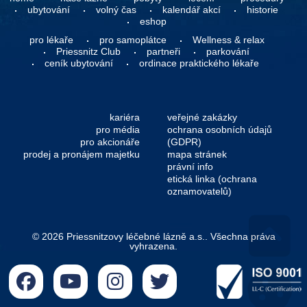
ubytování
volný čas
kalendář akcí
historie
eshop
pro lékaře
pro samoplátce
Wellness & relax
Priessnitz Club
partneři
parkování
ceník ubytování
ordinace praktického lékaře
kariéra
veřejné zakázky
pro média
ochrana osobních údajů
pro akcionáře
(GDPR)
prodej a pronájem majetku
mapa stránek
právní info
etická linka (ochrana
oznamovatelů)
© 2026 Priessnitzovy léčebné lázně a.s.. Všechna práva
vyhrazena.
Go 