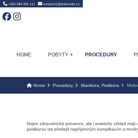
Home
+420 584 491 111
recepce1@priessnitz.cz
HOME
POBYTY
PROCEDURY
P
Home
Procedury
Manikúra, Pedikúra
Mokrá
Nejen zdravotnická prevence, ale i estetický vzhled mají
pedikúrou lze předejít nepříjemným komplikacím a mn