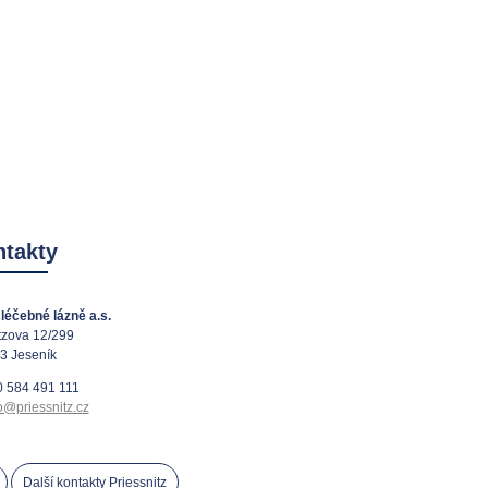
takty
léčebné lázně a.s.
tzova 12/299
3 Jeseník
 584 491 111
o@priessnitz.cz
Další kontakty Priessnitz