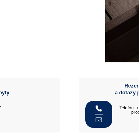
Rezer
byty
a dotazy 
21
Telefon: 
pro