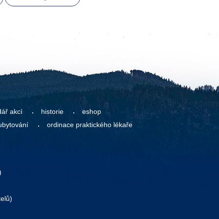
dář akcí
historie
eshop
ubytování
ordinace praktického lékaře
)
elů)