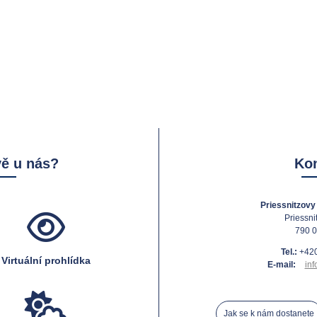
vě u nás?
Kon
Priessnitzovy 
Priessni
790 0
Tel.:
+420
Virtuální prohlídka
E-mail:
inf
Jak se k nám dostanete