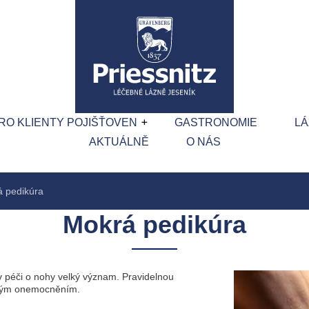
RO KLIENTY POJIŠŤOVEN
GASTRONOMIE
L
AKTUÁLNĚ
O NÁS
 pedikúra
Mokrá pedikúra
 v péči o nohy velký význam. Pravidelnou
ohým onemocněním.