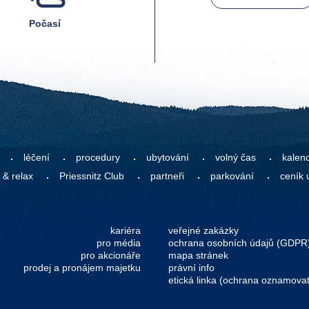
Počasí
léčení
procedury
ubytování
volný čas
kalen
 & relax
Priessnitz Club
partneři
parkování
ceník 
kariéra
veřejné zakázky
pro média
ochrana osobních údajů (GDPR
pro akcionáře
mapa stránek
prodej a pronájem majetku
právní info
etická linka (ochrana oznamovat