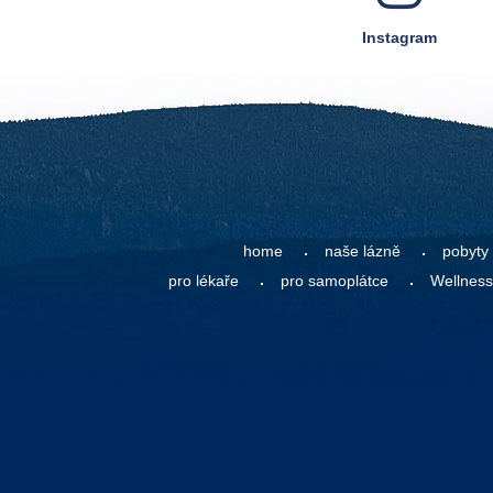
Instagram
home
naše lázně
pobyty
pro lékaře
pro samoplátce
Wellness