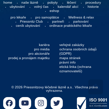
home
naše lázně
pobyty
léčení
procedury
ubytování
volný čas
kalendář akcí
historie
eshop
pro lékaře
pro samoplátce
Wellness & relax
Priessnitz Club
partneři
parkování
ceník ubytování
ordinace praktického lékaře
kariéra
veřejné zakázky
pro média
ochrana osobních údajů
pro akcionáře
(GDPR)
prodej a pronájem majetku
mapa stránek
právní info
etická linka (ochrana
oznamovatelů)
© 2026 Priessnitzovy léčebné lázně a.s.. Všechna práva
vyhrazena.
Go 