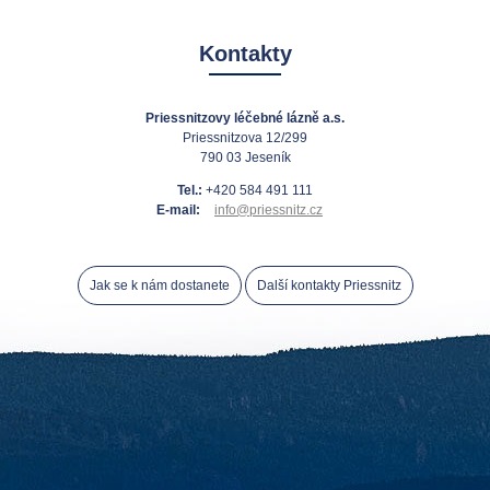
Kontakty
Priessnitzovy léčebné lázně a.s.
Priessnitzova 12/299
790 03 Jeseník
Tel.:
+420 584 491 111
E-mail:
info@priessnitz.cz
Jak se k nám dostanete
Další kontakty Priessnitz