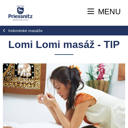
MENU
Indonéské masáže
Lomi Lomi masáž - TIP