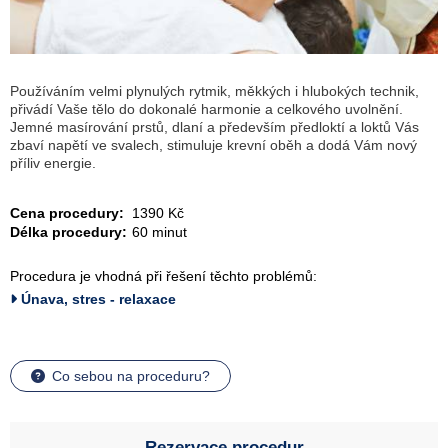
Používáním velmi plynulých rytmik, měkkých i hlubokých technik,
přivádí Vaše tělo do dokonalé harmonie a celkového uvolnění.
Jemné masírování prstů, dlaní a především předloktí a loktů Vás
zbaví napětí ve svalech, stimuluje krevní oběh a dodá Vám nový
příliv energie.
Cena procedury:
1390 Kč
Délka procedury:
60 minut
Procedura je vhodná při řešení těchto problémů:
Únava, stres - relaxace
Co sebou na proceduru?
Rezervace procedur