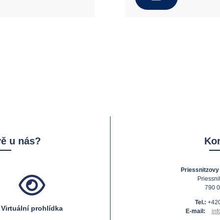
vě u nás?
Kon
Priessnitzovy 
Priessni
790 0
Tel.:
+420
Virtuální prohlídka
E-mail:
inf