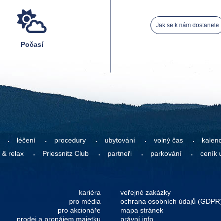
Jak se k nám dostanete
Počasí
léčení
procedury
ubytování
volný čas
kalen
 & relax
Priessnitz Club
partneři
parkování
ceník 
kariéra
veřejné zakázky
pro média
ochrana osobních údajů (GDPR
pro akcionáře
mapa stránek
prodej a pronájem majetku
právní info