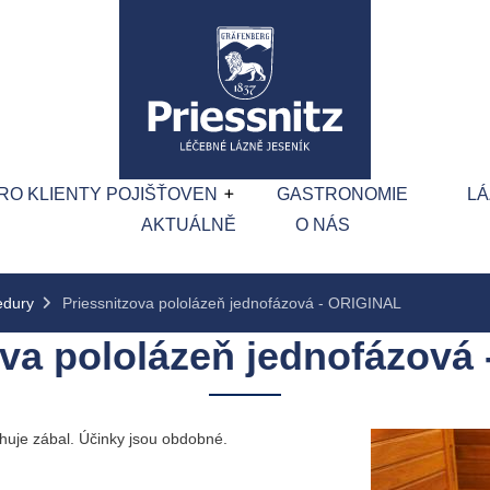
RO KLIENTY POJIŠŤOVEN
GASTRONOMIE
L
AKTUÁLNĚ
O NÁS
edury
Priessnitzova pololázeň jednofázová - ORIGINAL
ova pololázeň jednofázová
huje zábal. Účinky jsou obdobné.