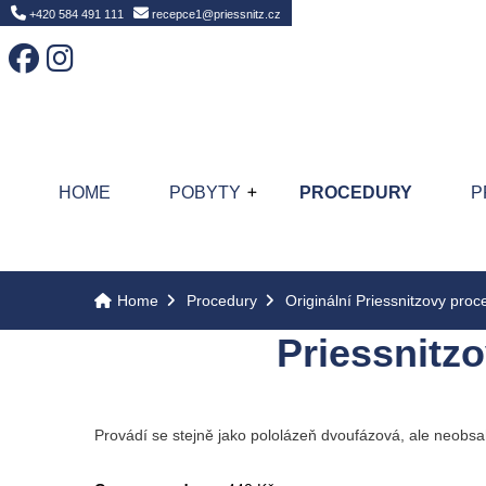
Home
+420 584 491 111
recepce1@priessnitz.cz
HOME
POBYTY
PROCEDURY
P
Home
Procedury
Originální Priessnitzovy proc
Priessnitz
Provádí se stejně jako pololázeň dvoufázová, ale neobsa