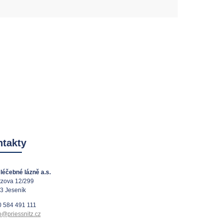
takty
léčebné lázně a.s.
tzova 12/299
3 Jeseník
 584 491 111
o@priessnitz.cz