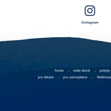
Instagram
home
naše lázně
pobyty
pro lékaře
pro samoplátce
Wellness