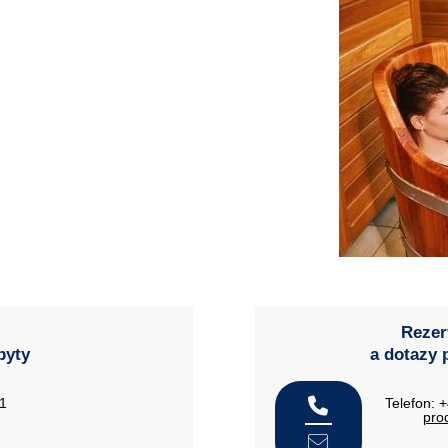
Rezer
byty
a dotazy 
21
Telefon: 
pro