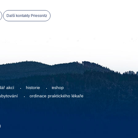
Další kontakty Priessnitz
dář akcí
historie
eshop
ubytování
ordinace praktického lékaře
)