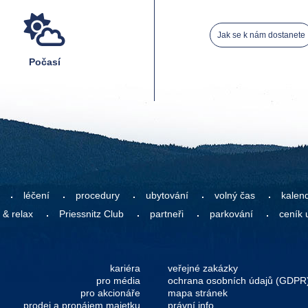
Jak se k nám dostanete
Počasí
léčení
procedury
ubytování
volný čas
kalen
 & relax
Priessnitz Club
partneři
parkování
ceník 
kariéra
veřejné zakázky
pro média
ochrana osobních údajů (GDPR
pro akcionáře
mapa stránek
prodej a pronájem majetku
právní info