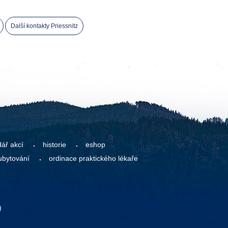
Další kontakty Priessnitz
dář akcí
historie
eshop
ubytování
ordinace praktického lékaře
)