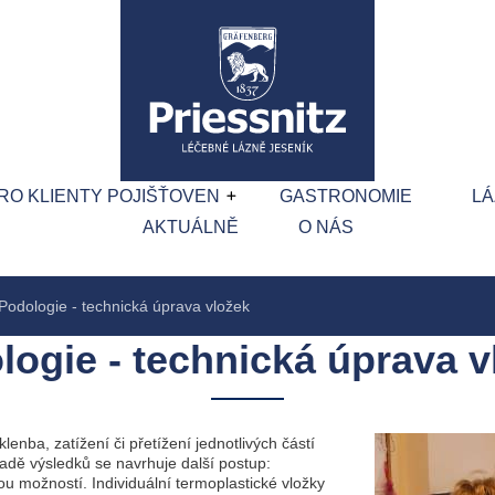
RO KLIENTY POJIŠŤOVEN
GASTRONOMIE
L
AKTUÁLNĚ
O NÁS
Podologie - technická úprava vložek
logie - technická úprava v
lenba, zatížení či přetížení jednotlivých částí
ladě výsledků se navrhuje další postup:
u možností. Individuální termoplastické vložky