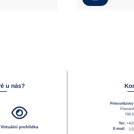
vě u nás?
Kon
Priessnitzovy 
Priessni
790 0
Tel.:
+420
Virtuální prohlídka
E-mail:
inf