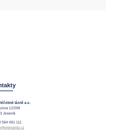
takty
léčebné lázně a.s.
tzova 12/299
3 Jeseník
 584 491 111
o@priessnitz.cz