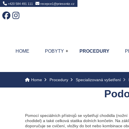
Home
+420 584 491 111
recepce1@priessnitz.cz
HOME
POBYTY
PROCEDURY
P
Home
Procedury
Specializovaná vyšetření
Podo
Pomocí speciálních přístrojů se vyšetřují chodidla (nožní k
chodidel) a také celková statika dolních končetin. Na zák
doporučuje se cvičení, vložky do bot nebo kombinace obo