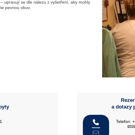
– upravují se dle nálezu z vyšetření, aby mohly
ěte pevnou obuv.
Rezer
byty
a dotazy 
21
Telefon: 
pro