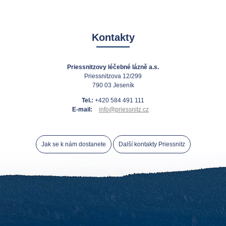
Kontakty
Priessnitzovy léčebné lázně a.s.
Priessnitzova 12/299
790 03 Jeseník
Tel.:
+420 584 491 111
E-mail:
info@priessnitz.cz
Jak se k nám dostanete
Další kontakty Priessnitz