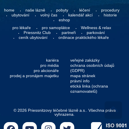
home
naše lázně
pobyty
léčení
procedury
ubytování
volný čas
kalendář akcí
historie
eshop
pro lékaře
pro samoplátce
Wellness & relax
Priessnitz Club
partneři
parkování
ceník ubytování
ordinace praktického lékaře
kariéra
veřejné zakázky
pro média
ochrana osobních údajů
pro akcionáře
(GDPR)
prodej a pronájem majetku
mapa stránek
právní info
etická linka (ochrana
oznamovatelů)
© 2026 Priessnitzovy léčebné lázně a.s.. Všechna práva
vyhrazena.
Go 