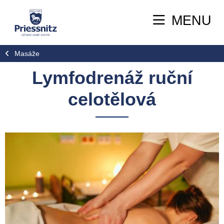
MENU
Masáže
Lymfodrenáž ruční
celotělová