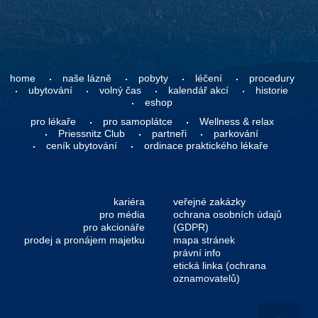
home
naše lázně
pobyty
léčení
procedury
ubytování
volný čas
kalendář akcí
historie
eshop
pro lékaře
pro samoplátce
Wellness & relax
Priessnitz Club
partneři
parkování
ceník ubytování
ordinace praktického lékaře
kariéra
veřejné zakázky
pro média
ochrana osobních údajů
pro akcionáře
(GDPR)
prodej a pronájem majetku
mapa stránek
právní info
etická linka (ochrana
oznamovatelů)