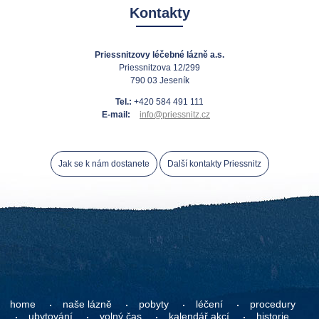
Kontakty
Priessnitzovy léčebné lázně a.s.
Priessnitzova 12/299
790 03 Jeseník
Tel.:
+420 584 491 111
E-mail:
info@priessnitz.cz
Jak se k nám dostanete
Další kontakty Priessnitz
home
naše lázně
pobyty
léčení
procedury
ubytování
volný čas
kalendář akcí
historie