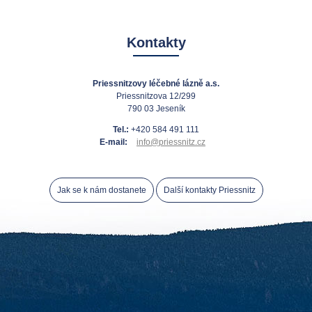
Kontakty
Priessnitzovy léčebné lázně a.s.
Priessnitzova 12/299
790 03 Jeseník
Tel.:
+420 584 491 111
E-mail:
info@priessnitz.cz
Jak se k nám dostanete
Další kontakty Priessnitz