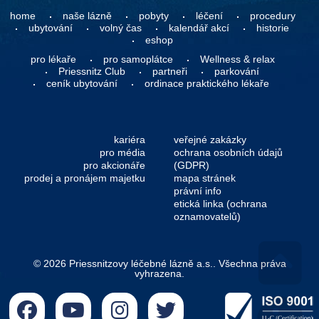
home
naše lázně
pobyty
léčení
procedury
ubytování
volný čas
kalendář akcí
historie
eshop
pro lékaře
pro samoplátce
Wellness & relax
Priessnitz Club
partneři
parkování
ceník ubytování
ordinace praktického lékaře
kariéra
veřejné zakázky
pro média
ochrana osobních údajů
pro akcionáře
(GDPR)
prodej a pronájem majetku
mapa stránek
právní info
etická linka (ochrana
oznamovatelů)
© 2026 Priessnitzovy léčebné lázně a.s.. Všechna práva
vyhrazena.
Go 