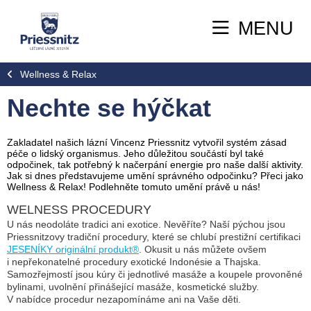
MENU
Wellness & Relax
Nechte se hýčkat
Zakladatel našich lázní Vincenz Priessnitz vytvořil systém zásad
péče o lidský organismus. Jeho důležitou součástí byl také
odpočinek, tak potřebný k načerpání energie pro naše další aktivity.
Jak si dnes představujeme umění správného odpočinku? Přeci jako
Wellness & Relax! Podlehněte tomuto umění právě u nás!
WELNESS PROCEDURY
U nás neodoláte tradici ani exotice. Nevěříte? Naší pýchou jsou
Priessnitzovy tradiční procedury, které se chlubí prestižní certifikaci
JESENÍKY originální produkt®
. Okusit u nás můžete ovšem
i nepřekonatelné procedury exotické Indonésie a Thajska.
Samozřejmostí jsou kúry či jednotlivé masáže a koupele provoněné
bylinami, uvolnění přinášející masáže, kosmetické služby.
V nabídce procedur nezapomínáme ani na Vaše děti.