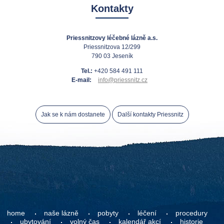
Kontakty
Priessnitzovy léčebné lázně a.s.
Priessnitzova 12/299
790 03 Jeseník
Tel.:
+420 584 491 111
E-mail:
info@priessnitz.cz
Jak se k nám dostanete
Další kontakty Priessnitz
home
naše lázně
pobyty
léčení
procedury
ubytování
volný čas
kalendář akcí
historie