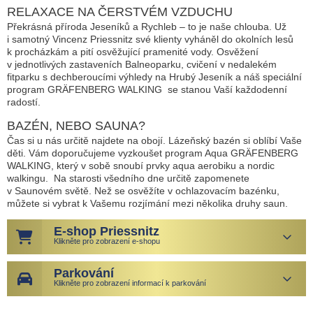
RELAXACE NA ČERSTVÉM VZDUCHU
Překrásná příroda Jeseníků a Rychleb – to je naše chlouba. Už
i samotný Vincenz Priessnitz své klienty vyháněl do okolních lesů
k procházkám a pití osvěžující pramenité vody. Osvěžení
v jednotlivých zastaveních Balneoparku, cvičení v nedalekém
fitparku s dechberoucími výhledy na Hrubý Jeseník a náš speciální
program GRÄFENBERG WALKING se stanou Vaší každodenní
radostí.
BAZÉN, NEBO SAUNA?
Čas si u nás určitě najdete na obojí. Lázeňský bazén si oblíbí Vaše
děti. Vám doporučujeme vyzkoušet program Aqua GRÄFENBERG
WALKING, který v sobě snoubí prvky aqua aerobiku a nordic
walkingu. Na starosti všedního dne určitě zapomenete
v Saunovém světě. Než se osvěžíte v ochlazovacím bazénku,
můžete si vybrat k Vašemu rozjímání mezi několika druhy saun.
E-shop Priessnitz
Klikněte pro zobrazení e-shopu
Parkování
Klikněte pro zobrazení informací k parkování