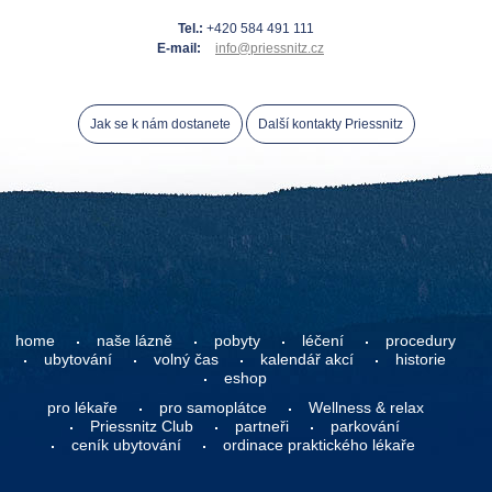
Tel.:
+420 584 491 111
E-mail:
info@priessnitz.cz
Jak se k nám dostanete
Další kontakty Priessnitz
home
naše lázně
pobyty
léčení
procedury
ubytování
volný čas
kalendář akcí
historie
eshop
pro lékaře
pro samoplátce
Wellness & relax
Priessnitz Club
partneři
parkování
ceník ubytování
ordinace praktického lékaře